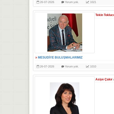
26-07-2026
Yorum yok.
1021
Tekin Tokluc
MESUDİYE BULUŞMALARIMIZ
26-07-2026
Yorum yok.
1010
Asiye Çakır