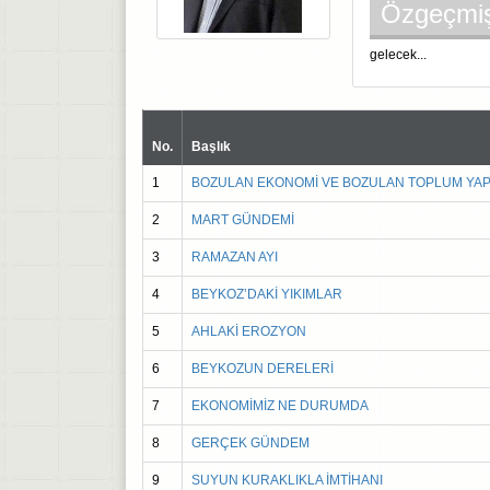
Özgeçmi
gelecek...
No.
Başlık
1
BOZULAN EKONOMİ VE BOZULAN TOPLUM YAP
2
MART GÜNDEMİ
3
RAMAZAN AYI
4
BEYKOZ’DAKİ YIKIMLAR
5
AHLAKİ EROZYON
6
BEYKOZUN DERELERİ
7
EKONOMİMİZ NE DURUMDA
8
GERÇEK GÜNDEM
9
SUYUN KURAKLIKLA İMTİHANI