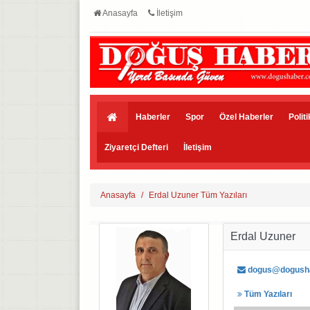
Anasayfa
İletişim
Haberler
Spor
Özel Haberler
Polit
Ziyaretçi Defteri
İletişim
Anasayfa
Erdal Uzuner Tüm Yazıları
Erdal Uzuner
dogus@dogush
Tüm Yazıları