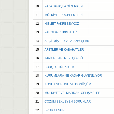
10
YAZA SAVAŞLA GİRERKEN
11
MÜLKİYET PROBLEMLERİ
12
HİZMET FAKİRİ BEYKOZ
13
YARGISAL SIKINTILAR
14
SEÇİLMİŞLER VE ATANMIŞLAR
15
AFETLER VE KABAHATLER
16
İMAR AFLARI NEYİ ÇÖZDÜ
17
BORÇLU TÜRKİYEM
18
KURUMLARA NE KADAR GÜVENİLİYOR
19
KONUT SORUNU VE DÖNÜŞÜM
20
MÜLKİYET VE İMARDAKİ GELİŞMELER
21
ÇÖZÜM BEKLEYEN SORUNLAR
22
SPOR OLSUN