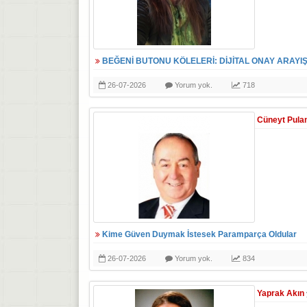
BEĞENİ BUTONU KÖLELERİ: DİJİTAL ONAY ARAYIŞ
26-07-2026
Yorum yok.
718
Cüneyt Pula
Kime Güven Duymak İstesek Paramparça Oldular
26-07-2026
Yorum yok.
834
Yaprak Akın