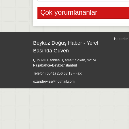
Çok yorumlananlar
Haberler
Beykoz Doğuş Haber - Yerel
Basında Güven
Çubuklu Caddesi, Çamaltı Sokak, No: 5/1
Paşabahçe-Beykoz/İstanbul
Telefon:
(0541) 256 63 13
- Fax:
ozanderviss@hotmail.com