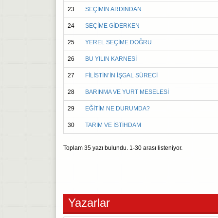
23
SEÇİMİN ARDINDAN
24
SEÇİME GİDERKEN
25
YEREL SEÇİME DOĞRU
26
BU YILIN KARNESİ
27
FİLİSTİN’İN İŞGAL SÜRECİ
28
BARINMA VE YURT MESELESİ
29
EĞİTİM NE DURUMDA?
30
TARIM VE İSTİHDAM
Toplam
35
yazı bulundu.
1-30
arası listeniyor.
Yazarlar