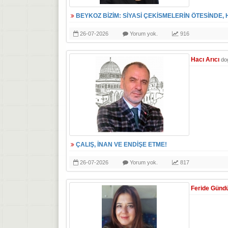
BEYKOZ BİZİM: SİYASİ ÇEKİSMELERİN ÖTESİNDE,
26-07-2026
Yorum yok.
916
Hacı Arıcı
do
ÇALIŞ, İNAN VE ENDİŞE ETME!
26-07-2026
Yorum yok.
817
Feride Günd