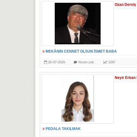
Ozan Derviş
MEKÂNIN CENNET OLSUN İSMET BABA
26-07-2026
Yorum yok.
1087
Neyir Erkan
PEDALA TAKILMAK