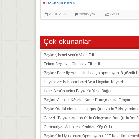
UZAKSIN BANA
28-01-2025
Yorum yok.
12771
Çok okunanlar
Beykoz, İsmet Acar'a Veda Etti
Fırtına Beykoz’u Olumsuz Etkiledi
Beykoz Belediyesi'ne ikinci dalga operasyon: 8 gözaltı ka
Hayırsever İş İnsanı İsmet Acar Hayatını Kaybetti
İsmet Acar'ın Vefatı Beykoz'u Yasa Boğdu
Başkan Alaattin Köseler Karar Duruşmasına Çıkıyor
Beykoz’da iki otomobilin çarpıştığı kazada 7 kişi yaraland
Gürzel: "Beykoz Metrosu'nda Ortaçeşme Durağı da Yer A
Cumhuriyet Mahallesi Yeniden Köy Oldu
Beykoz'da Uyuşturucu Operasyonu: 117 Kök Hint Keneviri