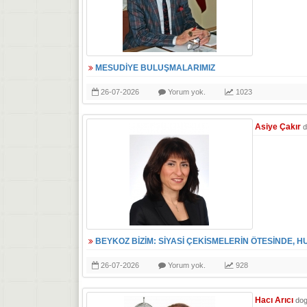
MESUDİYE BULUŞMALARIMIZ
26-07-2026
Yorum yok.
1023
Asiye Çakır
d
BEYKOZ BİZİM: SİYASİ ÇEKİSMELERİN ÖTESİNDE, H
26-07-2026
Yorum yok.
928
Hacı Arıcı
do