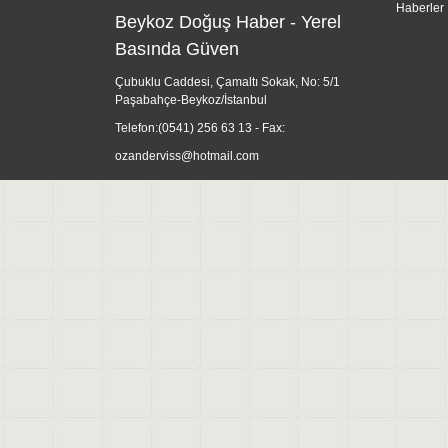
Haberler
Beykoz Doğuş Haber - Yerel
Basında Güven
Çubuklu Caddesi, Çamaltı Sokak, No: 5/1
Paşabahçe-Beykoz/İstanbul
Telefon:
(0541) 256 63 13
- Fax:
ozanderviss@hotmail.com