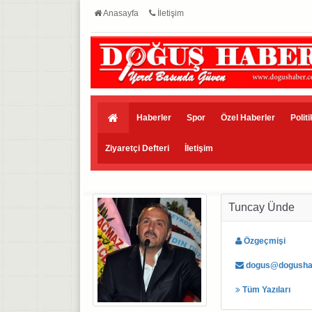
Anasayfa
İletişim
Haberler
Spor
Özel Haberler
Polit
Ziyaretçi Defteri
İletişim
Tuncay Ünde
Özgeçmişi
dogus@dogusha
Tüm Yazıları