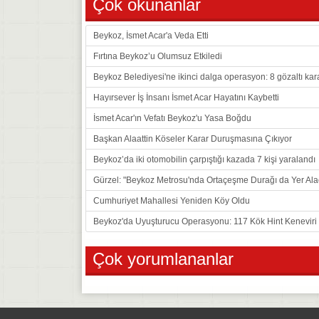
Çok okunanlar
Beykoz, İsmet Acar'a Veda Etti
Fırtına Beykoz’u Olumsuz Etkiledi
Beykoz Belediyesi'ne ikinci dalga operasyon: 8 gözaltı kar
Hayırsever İş İnsanı İsmet Acar Hayatını Kaybetti
İsmet Acar'ın Vefatı Beykoz'u Yasa Boğdu
Başkan Alaattin Köseler Karar Duruşmasına Çıkıyor
Beykoz’da iki otomobilin çarpıştığı kazada 7 kişi yaralandı
Gürzel: "Beykoz Metrosu'nda Ortaçeşme Durağı da Yer Ala
Cumhuriyet Mahallesi Yeniden Köy Oldu
Beykoz'da Uyuşturucu Operasyonu: 117 Kök Hint Keneviri E
Çok yorumlananlar