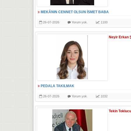
MEKÂNIN CENNET OLSUN İSMET BABA
26-07-2026
Yorum yok.
1100
Neyir Erkan 
PEDALA TAKILMAK
26-07-2026
Yorum yok.
1032
Tekin Tokluc