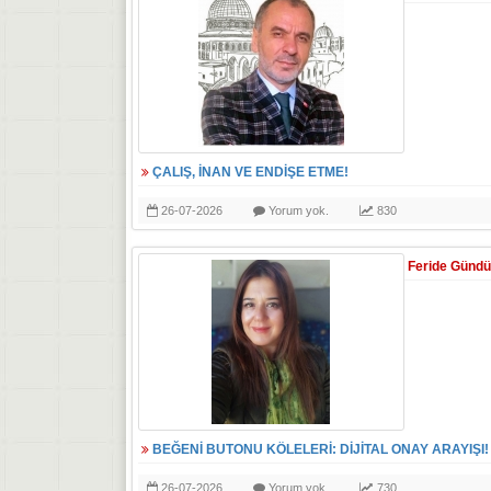
ÇALIŞ, İNAN VE ENDİŞE ETME!
26-07-2026
Yorum yok.
830
Feride Günd
BEĞENİ BUTONU KÖLELERİ: DİJİTAL ONAY ARAYIŞI!
26-07-2026
Yorum yok.
730