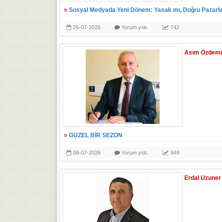
Sosyal Medyada Yeni Dönem: Yasak mı, Doğru Pazarl
26-07-2026
Yorum yok.
742
Asım Özdemi
GÜZEL BİR SEZON
08-07-2026
Yorum yok.
949
Erdal Uzuner