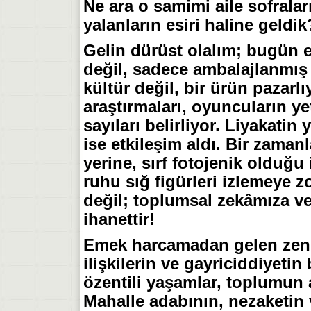
Ne ara o samimi aile sofrala
yalanların esiri haline geldik
​Gelin dürüst olalım; bugün e
değil, sadece ambalajlanmış b
kültür değil, bir ürün pazarl
araştırmaları, oyuncuların y
sayıları belirliyor. Liyakatin 
ise etkileşim aldı. Bir zaman
yerine, sırf fotojenik olduğu 
ruhu sığ figürleri izlemeye z
değil; toplumsal zekâmıza ve 
ihanettir!
​Emek harcamadan gelen zeng
ilişkilerin ve gayriciddiyetin
özentili yaşamlar, toplumun 
Mahalle adabının, nezaketin 