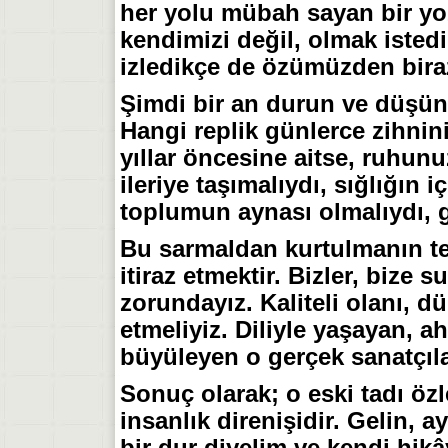
her yolu mübah sayan bir yo
kendimizi değil, olmak istedi
izledikçe de özümüzden bir
​Şimdi bir an durun ve düşün
Hangi replik günlerce zihnin
yıllar öncesine aitse, ruhunu
ileriye taşımalıydı, sığlığın
toplumun aynası olmalıydı, g
​Bu sarmaldan kurtulmanın te
itiraz etmektir. Bizler, bize
zorundayız. Kaliteli olanı, dür
etmeliyiz. Diliyle yaşayan, a
büyüleyen o gerçek sanatçıla
​Sonuç olarak; o eski tadı özle
insanlık direnişidir. Gelin, 
bir dur diyelim ve kendi hik