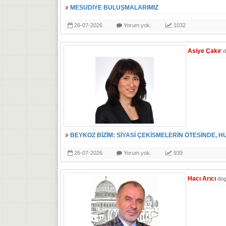
MESUDİYE BULUŞMALARIMIZ
26-07-2026
Yorum yok.
1032
Asiye Çakır
d
BEYKOZ BİZİM: SİYASİ ÇEKİSMELERİN ÖTESİNDE, H
26-07-2026
Yorum yok.
939
Hacı Arıcı
do