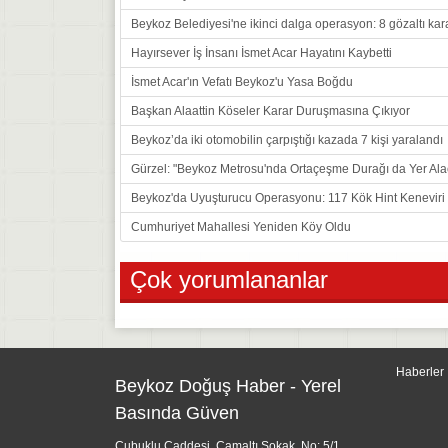
Beykoz Belediyesi'ne ikinci dalga operasyon: 8 gözaltı kar
Hayırsever İş İnsanı İsmet Acar Hayatını Kaybetti
İsmet Acar'ın Vefatı Beykoz'u Yasa Boğdu
Başkan Alaattin Köseler Karar Duruşmasına Çıkıyor
Beykoz’da iki otomobilin çarpıştığı kazada 7 kişi yaralandı
Gürzel: "Beykoz Metrosu'nda Ortaçeşme Durağı da Yer Ala
Beykoz'da Uyuşturucu Operasyonu: 117 Kök Hint Keneviri E
Cumhuriyet Mahallesi Yeniden Köy Oldu
Çok yorumlananlar
Haberler
Beykoz Doğuş Haber - Yerel
Basında Güven
Çubuklu Caddesi, Çamaltı Sokak, No: 5/1