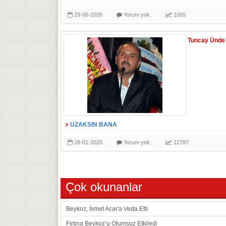
29-06-2026
Yorum yok.
1055
Tuncay Ünde
UZAKSIN BANA
28-01-2025
Yorum yok.
12787
Çok okunanlar
Beykoz, İsmet Acar'a Veda Etti
Fırtına Beykoz’u Olumsuz Etkiledi