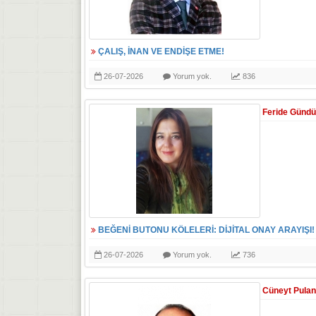
ÇALIŞ, İNAN VE ENDİŞE ETME!
26-07-2026
Yorum yok.
836
Feride Günd
BEĞENİ BUTONU KÖLELERİ: DİJİTAL ONAY ARAYIŞI!
26-07-2026
Yorum yok.
736
Cüneyt Pulan