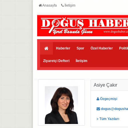
Anasayfa
İletişim
Haberler
Spor
Özel Haberler
Polit
Ziyaretçi Defteri
İletişim
Asiye Çakır
Özgeçmişi
dogus@dogusha
Tüm Yazıları