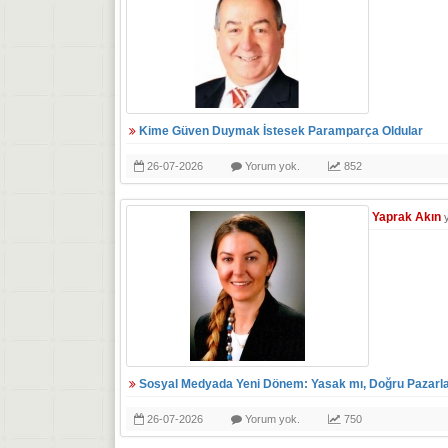
Kime Güven Duymak İstesek Paramparça Oldular
26-07-2026
Yorum yok.
852
Yaprak Akın
Sosyal Medyada Yeni Dönem: Yasak mı, Doğru Pazarl
26-07-2026
Yorum yok.
750