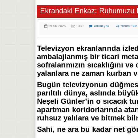
Ekrandaki Enkaz: Ruhumuzu 
29-06-2026
1339
Yorum yok.
Yorum Ekle
​Televizyon ekranlarında izled
ambalajlanmış bir ticari meta
sofralarımızın sıcaklığını ve 
yalanlara ne zaman kurban v
​Bugün televizyonun düğmesi
parıltılı dünya, aslında büyü
Neşeli Günler’in o sıcacık tu
apartman koridorlarında atan
ruhsuz yalılara ve bitmek bi
​Sahi, ne ara bu kadar net g