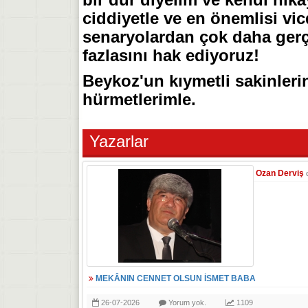
ciddiyetle ve en önemlisi vi
senaryolardan çok daha gerçe
fazlasını hak ediyoruz!
​Beykoz'un kıymetli sakinler
hürmetlerimle.
Yazarlar
Ozan Derviş
MEKÂNIN CENNET OLSUN İSMET BABA
26-07-2026
Yorum yok.
1109