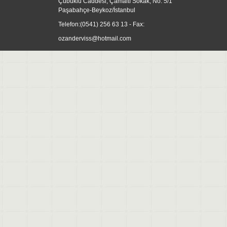
Çubuklu Caddesi, Çamaltı Sokak, No: 5/1
Paşabahçe-Beykoz/İstanbul
Telefon:
(0541) 256 63 13
- Fax:
ozanderviss@hotmail.com