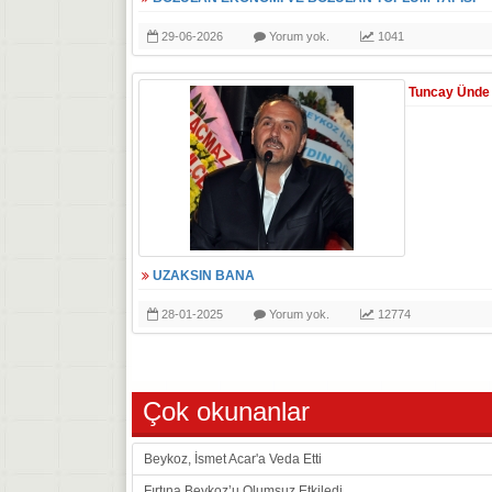
29-06-2026
Yorum yok.
1041
Tuncay Ünde
UZAKSIN BANA
28-01-2025
Yorum yok.
12774
Çok okunanlar
Beykoz, İsmet Acar'a Veda Etti
Fırtına Beykoz’u Olumsuz Etkiledi