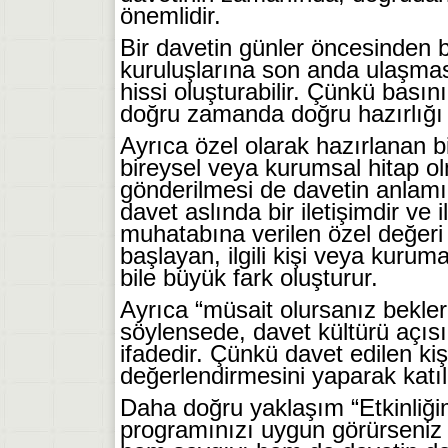
önemlidir.
Bir davetin günler öncesinden b
kuruluşlarına son anda ulaşması 
hissi oluşturabilir. Çünkü bası
doğru zamanda doğru hazırlığı
Ayrıca özel olarak hazırlanan bi
bireysel veya kurumsal hitap 
gönderilmesi de davetin anlamı
davet aslında bir iletişimdir ve 
muhatabına verilen özel değeri h
başlayan, ilgili kişi veya kuru
bile büyük fark oluşturur.
Ayrıca “müsait olursanız bekleri
söylensede, davet kültürü açıs
ifadedir. Çünkü davet edilen ki
değerlendirmesini yaparak katıl
Daha doğru yaklaşım “Etkinliği
programınızı uygun görürseniz s