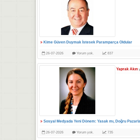
Kime Güven Duymak İstesek Paramparça Oldular
26-07-2026
Yorum yok.
837
Yaprak Akın
Sosyal Medyada Yeni Dönem: Yasak mı, Doğru Pazarl
26-07-2026
Yorum yok.
735