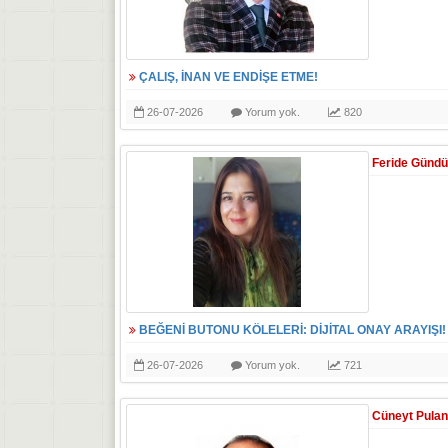
ÇALIŞ, İNAN VE ENDİŞE ETME!
26-07-2026
Yorum yok.
820
Feride Günd
BEĞENİ BUTONU KÖLELERİ: DİJİTAL ONAY ARAYIŞI!
26-07-2026
Yorum yok.
721
Cüneyt Pulan