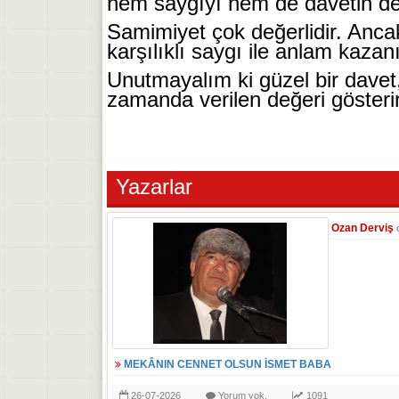
hem saygıyı hem de davetin değer
Samimiyet çok değerlidir. Anca
karşılıklı saygı ile anlam kazanı
Unutmayalım ki güzel bir davet,
zamanda verilen değeri gösterir
Yazarlar
Ozan Derviş
MEKÂNIN CENNET OLSUN İSMET BABA
26-07-2026
Yorum yok.
1091