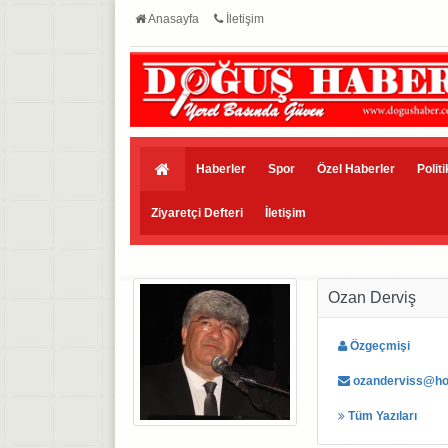
Anasayfa
İletişim
Haberler
Spor
Özel Haberler
Polit
Ziyaretçi Defteri
İletişim
Ozan Derviş
Özgeçmişi
ozanderviss@ho
Tüm Yazıları