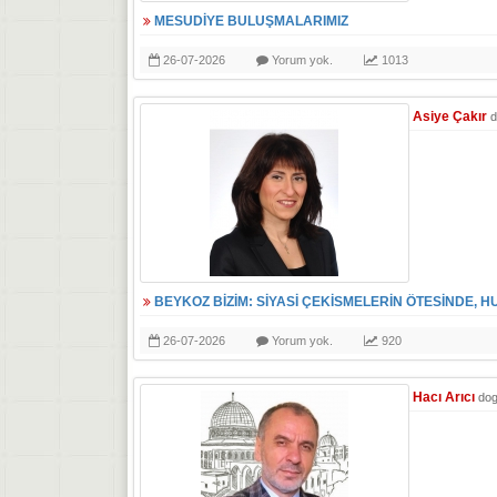
MESUDİYE BULUŞMALARIMIZ
26-07-2026
Yorum yok.
1013
Asiye Çakır
d
BEYKOZ BİZİM: SİYASİ ÇEKİSMELERİN ÖTESİNDE, H
26-07-2026
Yorum yok.
920
Hacı Arıcı
do