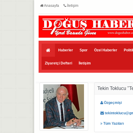
Anasayfa
İletişim
Haberler
Spor
Özel Haberler
Polit
Ziyaretçi Defteri
İletişim
Tekin Toklucu "T
Özgeçmişi
tekintoklucu@gm
Tüm Yazıları