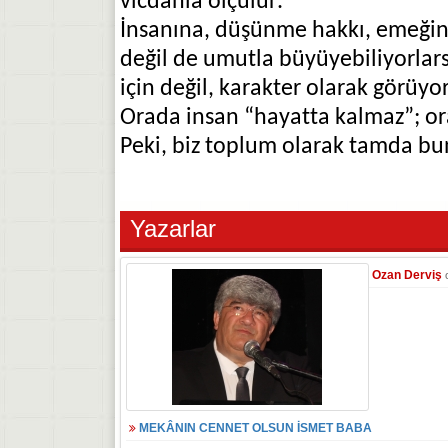
vicdanla ölçülür.
İnsanına, düşünme hakkı, emeğine 
değil de umutla büyüyebiliyorlarsa
için değil, karakter olarak görüyo
Orada insan “hayatta kalmaz”; o
Peki, biz toplum olarak tamda bu
Yazarlar
Ozan Derviş
MEKÂNIN CENNET OLSUN İSMET BABA