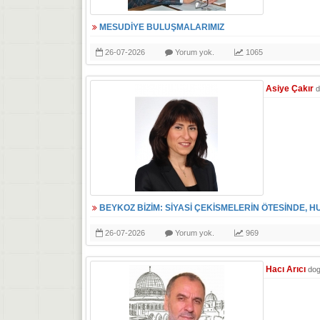
MESUDİYE BULUŞMALARIMIZ
26-07-2026
Yorum yok.
1065
Asiye Çakır
d
BEYKOZ BİZİM: SİYASİ ÇEKİSMELERİN ÖTESİNDE, H
26-07-2026
Yorum yok.
969
Hacı Arıcı
do