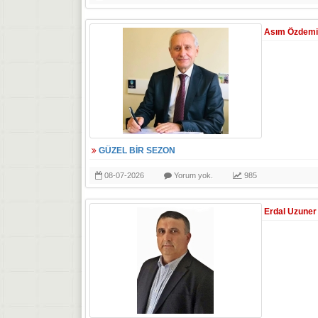
Asım Özdemi
GÜZEL BİR SEZON
08-07-2026
Yorum yok.
985
Erdal Uzuner