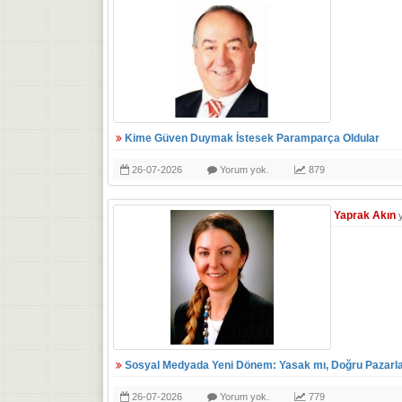
Kime Güven Duymak İstesek Paramparça Oldular
26-07-2026
Yorum yok.
879
Yaprak Akın
Sosyal Medyada Yeni Dönem: Yasak mı, Doğru Pazarl
26-07-2026
Yorum yok.
779