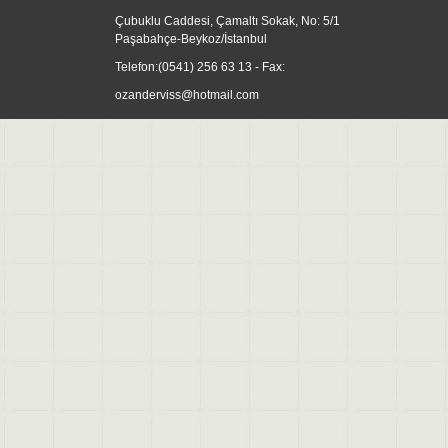
Çubuklu Caddesi, Çamaltı Sokak, No: 5/1
Paşabahçe-Beykoz/İstanbul
Telefon:
(0541) 256 63 13
- Fax:
ozanderviss@hotmail.com