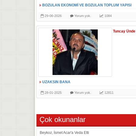
BOZULAN EKONOMİ VE BOZULAN TOPLUM YAPISI
29-06-2026
Yorum yok.
1084
Tuncay Ünde
UZAKSIN BANA
28-01-2025
Yorum yok.
12811
Çok okunanlar
Beykoz, İsmet Acar'a Veda Etti