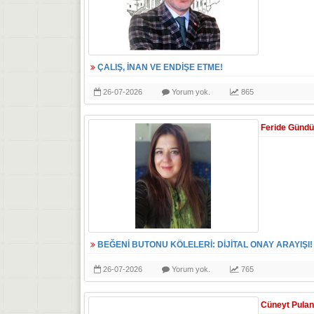
ÇALIŞ, İNAN VE ENDİŞE ETME!
26-07-2026
Yorum yok.
865
Feride Günd
BEĞENİ BUTONU KÖLELERİ: DİJİTAL ONAY ARAYIŞI!
26-07-2026
Yorum yok.
765
Cüneyt Pulan