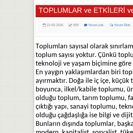
TOPLUMLAR ve ETKİLERİ v
22-05-2026
859
Yorum yok.
Yorum Ekle
Toplumları sayısal olarak sınırla
toplum sayısı yoktur. Çünkü topl
teknoloji ve yaşam biçimine göre fa
En yaygın yaklaşımlardan biri top
ayırmaktır. Doğa ile iç içe, küçük
boyunca, ilkel/kabile toplumu, ü
olduğu toplum, tarım toplumu, fa
çıktığı yapı, sanayi toplumu, tekno
olduğu çağdaşlığa ise bilgi ve diji
Bunların dışında toplumlar, başka
modern, kapitalist, sosyalist, tüke