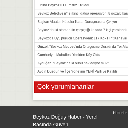
Fırtına Beykoz’u Olumsuz Etkiledi
Beykoz Belediyesi'ne ikinci dalga operasyon: 8 gözaltı kar
Başkan Alaattin Köseler Karar Duruşmasına Çıkıyor
Beykoz’da iki otomobilin çarpıştığı kazada 7 kişi yaralandı
Beykoz'da Uyuşturucu Operasyonu: 117 Kök Hint Keneviri E
Gürzel: "Beykoz Metrosu'nda Ortaçeşme Durağı da Yer Ala
Cumhuriyet Mahallesi Yeniden Köy Oldu
Ayduğan: “Beykoz halkı bunu hak ediyor mu?”
Aydın Düzgün ve İlçe Yönetimi YENİ Parti’ye Katıldı
Çok yorumlananlar
Haberler
Beykoz Doğuş Haber - Yerel
Basında Güven