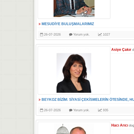
MESUDİYE BULUŞMALARIMIZ
26-07-2026
Yorum yok.
1027
Asiye Çakır
d
BEYKOZ BİZİM: SİYASİ ÇEKİSMELERİN ÖTESİNDE, H
26-07-2026
Yorum yok.
935
Hacı Arıcı
do