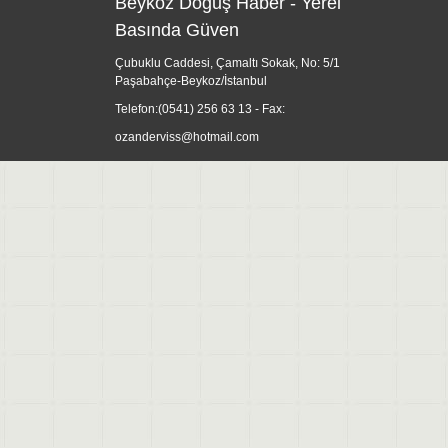
Beykoz Doğuş Haber - Yerel
Basında Güven
Çubuklu Caddesi, Çamaltı Sokak, No: 5/1
Paşabahçe-Beykoz/İstanbul
Telefon:
(0541) 256 63 13
- Fax:
ozanderviss@hotmail.com