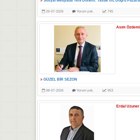
Sosyal Medyada Yeni Dönem: Yasak mı, Doğru Pazarl
26-07-2026
Yorum yok.
745
Asım Özdemi
GÜZEL BİR SEZON
08-07-2026
Yorum yok.
953
Erdal Uzuner