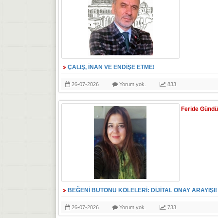
ÇALIŞ, İNAN VE ENDİŞE ETME!
26-07-2026
Yorum yok.
833
Feride Günd
BEĞENİ BUTONU KÖLELERİ: DİJİTAL ONAY ARAYIŞI!
26-07-2026
Yorum yok.
733