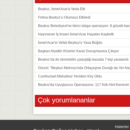
Beykoz, İsmet Acar'a Veda Etti
Fırtına Beykoz’u Olumsuz Etkiledi
Beykoz Belediyesi'ne ikinci dalga operasyon: 8 gözaltı kar
Hayırsever İş İnsanı İsmet Acar Hayatını Kaybetti
İsmet Acar'ın Vefatı Beykoz'u Yasa Boğdu
Başkan Alaattin Köseler Karar Duruşmasına Çıkıyor
Beykoz’da iki otomobilin çarpıştığı kazada 7 kişi yaralandı
Gürzel: "Beykoz Metrosu'nda Ortaçeşme Durağı da Yer Ala
Cumhuriyet Mahallesi Yeniden Köy Oldu
Beykoz'da Uyuşturucu Operasyonu: 117 Kök Hint Keneviri E
Çok yorumlananlar
Haberler