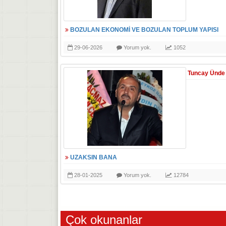
BOZULAN EKONOMİ VE BOZULAN TOPLUM YAPISI
29-06-2026
Yorum yok.
1052
Tuncay Ünde
UZAKSIN BANA
28-01-2025
Yorum yok.
12784
Çok okunanlar