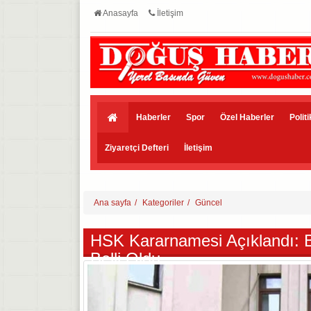
Anasayfa
İletişim
Haberler
Spor
Özel Haberler
Polit
Ziyaretçi Defteri
İletişim
Ana sayfa
Kategoriler
Güncel
HSK Kararnamesi Açıklandı: Be
Belli Oldu