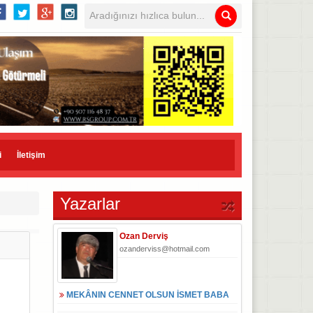
i
İletişim
Yazarlar
Ozan Derviş
ozanderviss@hotmail.com
MEKÂNIN CENNET OLSUN İSMET BABA