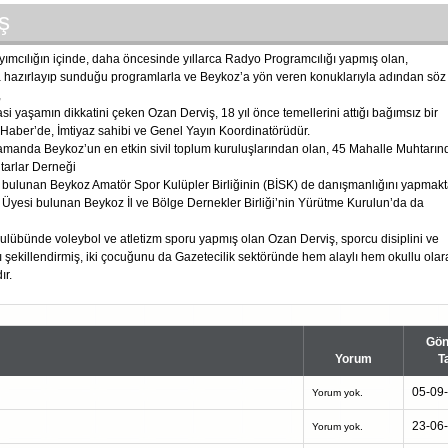
ş
yayımcılığın içinde, daha öncesinde yıllarca Radyo Programcılığı yapmış olan,
a hazırlayıp sunduğu programlarla ve Beykoz’a yön veren konuklarıyla adından söz
,
si yaşamın dikkatini çeken Ozan Derviş, 18 yıl önce temellerini attığı bağımsız bir
Haber’de, İmtiyaz sahibi ve Genel Yayın Koordinatörüdür.
amanda Beykoz’un en etkin sivil toplum kuruluşlarından olan, 45 Mahalle Muhtarı
arlar Derneği
 bulunan Beykoz Amatör Spor Kulüpler Birliğinin (BİSK) de danışmanlığını yapmakta
8 Üyesi bulunan Beykoz İl ve Bölge Dernekler Birliği’nin Yürütme Kurulun’da da
lübünde voleybol ve atletizm sporu yapmış olan Ozan Derviş, sporcu disiplini ve
nı şekillendirmiş, iki çocuğunu da Gazetecilik sektöründe hem alaylı hem okullu olar
ır.
Gön
Yorum
T
05-09
Yorum yok.
23-06
Yorum yok.