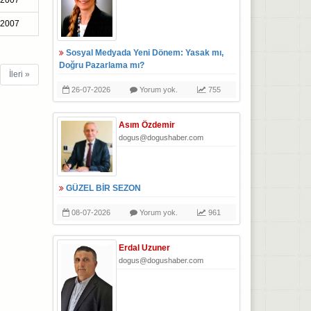
-2007
-2007
Sosyal Medyada Yeni Dönem: Yasak mı,
Doğru Pazarlama mı?
İleri »
26-07-2026
Yorum yok.
755
Asım Özdemir
dogus@dogushaber.com
GÜZEL BİR SEZON
08-07-2026
Yorum yok.
961
Erdal Uzuner
dogus@dogushaber.com