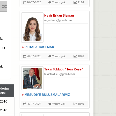
26-07-2026
Yorum yok.
1114
Neyir Erkan Şişman
neyerkan@gmail.com
ndan
PEDALA TAKILMAK
dır.
26-07-2026
Yorum yok.
1046
ak
Tekin Toklucu "Ters Köşe"
tekintoklucu@gmail.com
derim
arihi
MESUDİYE BULUŞMALARIMIZ
-2010
26-07-2026
Yorum yok.
1040
-2010