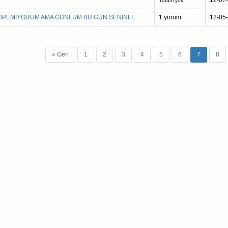
12-07
Yorum yok.
Nİ ÖPEMİYORUM AMA GÖNLÜM BU GÜN SENİNLE
1 yorum.
12-05
« Geri
1
2
3
4
5
6
7
8