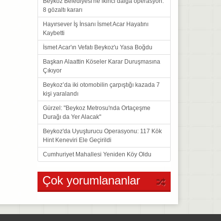
Beykoz Belediyesi'ne ikinci dalga operasyon:
8 gözaltı kararı
Hayırsever İş İnsanı İsmet Acar Hayatını
Kaybetti
İsmet Acar'ın Vefatı Beykoz'u Yasa Boğdu
Başkan Alaattin Köseler Karar Duruşmasına
Çıkıyor
Beykoz’da iki otomobilin çarpıştığı kazada 7
kişi yaralandı
Gürzel: "Beykoz Metrosu'nda Ortaçeşme
Durağı da Yer Alacak"
Beykoz'da Uyuşturucu Operasyonu: 117 Kök
Hint Keneviri Ele Geçirildi
Cumhuriyet Mahallesi Yeniden Köy Oldu
Çok yorumlananlar