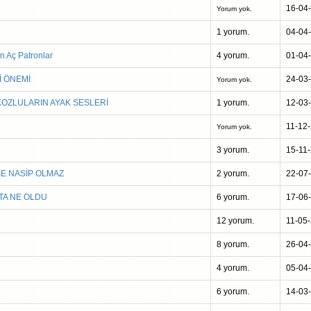
16-04
Yorum yok.
1 yorum.
04-04
n Aç Patronlar
4 yorum.
01-04
İ ÖNEMİ
24-03
Yorum yok.
KOZLULARIN AYAK SESLERİ
1 yorum.
12-03
11-12
Yorum yok.
3 yorum.
15-11
SE NASİP OLMAZ
2 yorum.
22-07
TA NE OLDU
6 yorum.
17-06
12 yorum.
11-05
8 yorum.
26-04
4 yorum.
05-04
6 yorum.
14-03