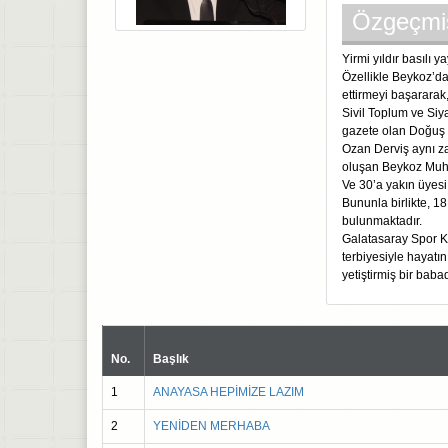
Özgeçmi
Yirmi yıldır basılı 
Özellikle Beykoz’d
ettirmeyi başararak
Sivil Toplum ve Siya
gazete olan Doğuş 
Ozan Derviş aynı z
oluşan Beykoz Muht
Ve 30’a yakın üyesi
Bununla birlikte, 1
bulunmaktadır.
Galatasaray Spor Ku
terbiyesiyle hayatı
yetiştirmiş bir babad
No.
Başlık
1
ANAYASA HEPİMİZE LAZIM
2
YENİDEN MERHABA