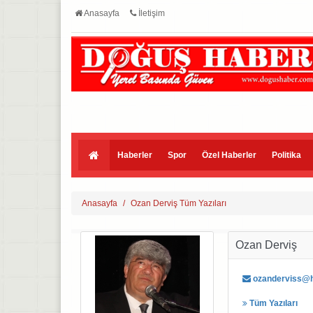
Anasayfa
İletişim
Haberler
Spor
Özel Haberler
Politika
Anasayfa
Ozan Derviş Tüm Yazıları
Ozan Derviş
ozanderviss@h
Tüm Yazıları