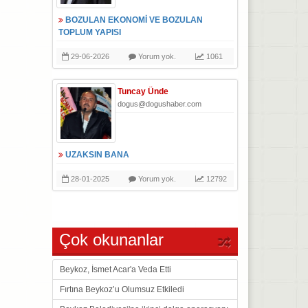
BOZULAN EKONOMİ VE BOZULAN
TOPLUM YAPISI
29-06-2026
Yorum yok.
1061
Tuncay Ünde
dogus@dogushaber.com
UZAKSIN BANA
28-01-2025
Yorum yok.
12792
Çok okunanlar
Beykoz, İsmet Acar'a Veda Etti
Fırtına Beykoz’u Olumsuz Etkiledi