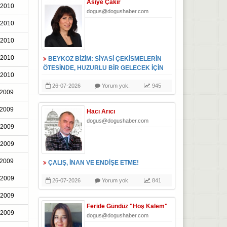
Asiye Çakır
-2010
dogus@dogushaber.com
-2010
-2010
-2010
BEYKOZ BİZİM: SİYASİ ÇEKİSMELERİN
ÖTESİNDE, HUZURLU BİR GELECEK İÇİN
-2010
26-07-2026
Yorum yok.
945
-2009
-2009
Hacı Arıcı
dogus@dogushaber.com
-2009
-2009
-2009
ÇALIŞ, İNAN VE ENDİŞE ETME!
-2009
26-07-2026
Yorum yok.
841
-2009
Feride Gündüz "Hoş Kalem"
-2009
dogus@dogushaber.com