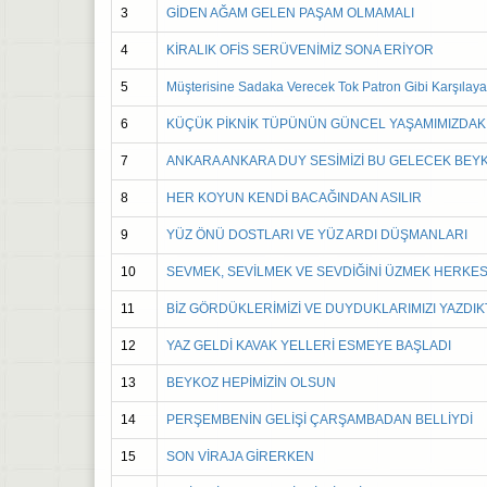
3
GİDEN AĞAM GELEN PAŞAM OLMAMALI
4
KİRALIK OFİS SERÜVENİMİZ SONA ERİYOR
5
Müşterisine Sadaka Verecek Tok Patron Gibi Karşılaya
6
KÜÇÜK PİKNİK TÜPÜNÜN GÜNCEL YAŞAMIMIZDAK
7
ANKARA ANKARA DUY SESİMİZİ BU GELECEK BEY
8
HER KOYUN KENDİ BACAĞINDAN ASILIR
9
YÜZ ÖNÜ DOSTLARI VE YÜZ ARDI DÜŞMANLARI
10
SEVMEK, SEVİLMEK VE SEVDİĞİNİ ÜZMEK HERKE
11
BİZ GÖRDÜKLERİMİZİ VE DUYDUKLARIMIZI YAZDIK
12
YAZ GELDİ KAVAK YELLERİ ESMEYE BAŞLADI
13
BEYKOZ HEPİMİZİN OLSUN
14
PERŞEMBENİN GELİŞİ ÇARŞAMBADAN BELLİYDİ
15
SON VİRAJA GİRERKEN