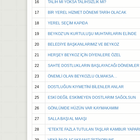
16
TALİH Mİ YOKSA TALİHSİZLİK Mİ?
17
BİR YEREL HİZMET DÖNEMİ TARİH OLACAK
18
YEREL SEÇİM KAPIDA
19
BEYKOZ’UN KURTULUŞU MUHTARLARIN ELİNDE
20
BELEDİYE BAŞKANLARIMIZ VE BEYKOZ
21
HERŞEY BEYKOZ İÇİN DİYENLERE ÖZEL
22
SAHTE DOSTLUKLARIN BAŞLAYACAĞI DÖNEMLER
23
ÖNEMLİ OLAN BEYKOZLU OLMAKSA…
24
DOSTLUĞUN KIYMETİNİ BİLENLER ANLAR
25
ESKİ DEĞİL ESKİMEYEN DOSTLARIM SAĞOLSUN
26
GÖNLÜMDE HÜZÜN VAR KAYMAKAMIM
27
SALLA BAŞI AL MAAŞI
28
“ETEKTE FAZLA TUTULAN TAŞLAR KAMBUR YAPAR