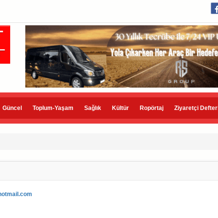
Güncel
Toplum-Yaşam
Sağlık
Kültür
Ropörtaj
Ziyaretçi Defter
otmail.com