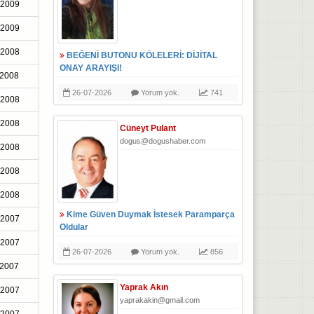
-2009
-2009
-2008
BEĞENİ BUTONU KÖLELERİ: DİJİTAL
ONAY ARAYIŞI!
-2008
26-07-2026
Yorum yok.
741
-2008
-2008
Cüneyt Pulant
dogus@dogushaber.com
-2008
-2008
-2008
Kime Güven Duymak İstesek Paramparça
-2007
Oldular
-2007
26-07-2026
Yorum yok.
856
-2007
Yaprak Akın
-2007
yaprakakin@gmail.com