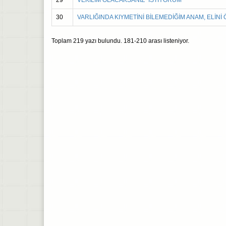
29
VEKİLİM OLACAKSANIZ "İSTİYORUM"
30
VARLIĞINDA KIYMETİNİ BİLEMEDİĞİM ANAM, ELİ
Toplam
219
yazı bulundu.
181-210
arası listeniyor.