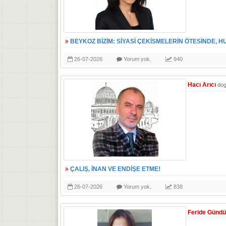
BEYKOZ BİZİM: SİYASİ ÇEKİSMELERİN ÖTESİNDE, H
26-07-2026
Yorum yok.
940
Hacı Arıcı
do
ÇALIŞ, İNAN VE ENDİŞE ETME!
26-07-2026
Yorum yok.
838
Feride Günd