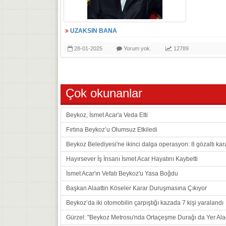
UZAKSIN BANA
28-01-2025
Yorum yok.
12789
Çok okunanlar
Beykoz, İsmet Acar'a Veda Etti
Fırtına Beykoz’u Olumsuz Etkiledi
Beykoz Belediyesi'ne ikinci dalga operasyon: 8 gözaltı kar
Hayırsever İş İnsanı İsmet Acar Hayatını Kaybetti
İsmet Acar'ın Vefatı Beykoz'u Yasa Boğdu
Başkan Alaattin Köseler Karar Duruşmasına Çıkıyor
Beykoz’da iki otomobilin çarpıştığı kazada 7 kişi yaralandı
Gürzel: "Beykoz Metrosu'nda Ortaçeşme Durağı da Yer Ala