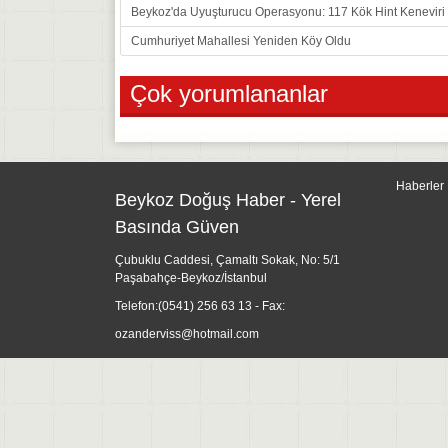
Beykoz'da Uyuşturucu Operasyonu: 117 Kök Hint Keneviri E
Cumhuriyet Mahallesi Yeniden Köy Oldu
Çok yorumlananlar
Haberler
Beykoz Doğuş Haber - Yerel
Basında Güven
Çubuklu Caddesi, Çamaltı Sokak, No: 5/1
Paşabahçe-Beykoz/İstanbul
Telefon:
(0541) 256 63 13
- Fax:
ozanderviss@hotmail.com