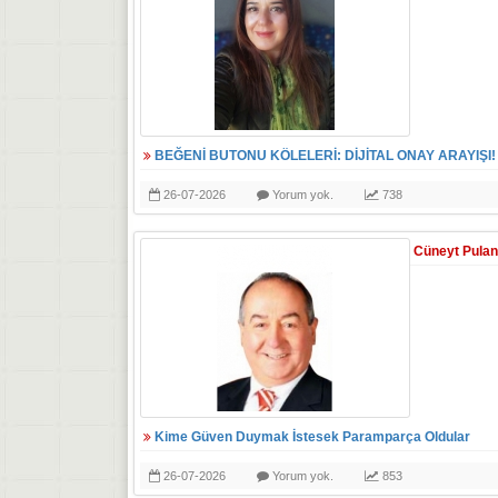
BEĞENİ BUTONU KÖLELERİ: DİJİTAL ONAY ARAYIŞI!
26-07-2026
Yorum yok.
738
Cüneyt Pulan
Kime Güven Duymak İstesek Paramparça Oldular
26-07-2026
Yorum yok.
853