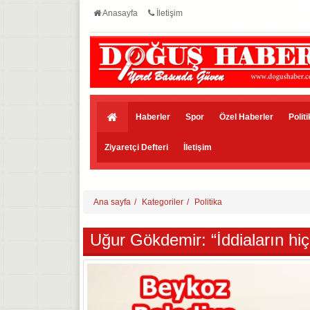
Anasayfa
İletişim
Haberler
Spor
Özel Haberler
Polit
Ziyaretçi Defteri
İletişim
Ana sayfa
Kategoriler
Politika
Uğur Gökdemir: “İddiaların hiçb