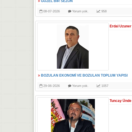
GÜZEL BİR SEZON
08-07-2026
Yorum yok.
958
Erdal Uzuner
BOZULAN EKONOMİ VE BOZULAN TOPLUM YAPISI
29-06-2026
Yorum yok.
1057
Tuncay Ünde