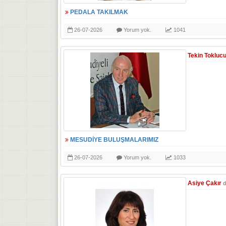
PEDALA TAKILMAK
26-07-2026
Yorum yok.
1041
Tekin Tokluc
MESUDİYE BULUŞMALARIMIZ
26-07-2026
Yorum yok.
1033
Asiye Çakır
d