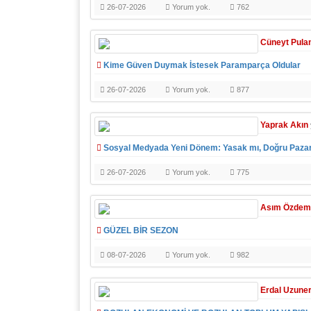
26-07-2026
Yorum yok.
762
Cüneyt Pula
Kime Güven Duymak İstesek Paramparça Oldular
26-07-2026
Yorum yok.
877
Yaprak Akın
Sosyal Medyada Yeni Dönem: Yasak mı, Doğru Paza
26-07-2026
Yorum yok.
775
Asım Özdem
GÜZEL BİR SEZON
08-07-2026
Yorum yok.
982
Erdal Uzune