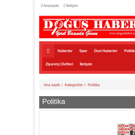
Anasayfa
İletişim
Haberler
Spor
Özel Haberler
Politi
Ziyaretçi Defteri
İletişim
Ana sayfa
Kategoriler
Politika
Politika