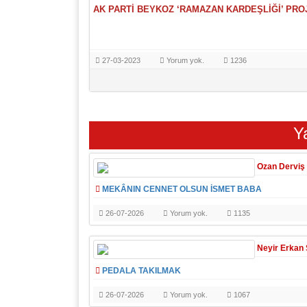
AK PARTİ BEYKOZ ‘RAMAZAN KARDEŞLİĞİ’ PR
27-03-2023
Yorum yok.
1236
Toplam
824
yazı bulundu.
625-648
arası listeniyor.
Y
« Geri
1
Ozan Derviş
MEKÂNIN CENNET OLSUN İSMET BABA
26-07-2026
Yorum yok.
1135
Neyir Erkan
PEDALA TAKILMAK
26-07-2026
Yorum yok.
1067