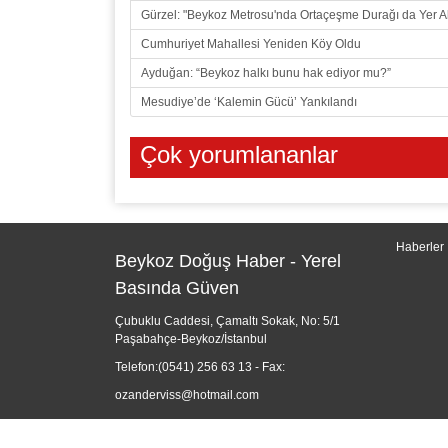
Gürzel: "Beykoz Metrosu'nda Ortaçeşme Durağı da Yer A
Cumhuriyet Mahallesi Yeniden Köy Oldu
Ayduğan: “Beykoz halkı bunu hak ediyor mu?”
Mesudiye’de ‘Kalemin Gücü’ Yankılandı
Çok yorumlananlar
Haberler
Beykoz Doğuş Haber - Yerel
Basında Güven
Çubuklu Caddesi, Çamaltı Sokak, No: 5/1
Paşabahçe-Beykoz/İstanbul
Telefon:
(0541) 256 63 13
- Fax:
ozanderviss@hotmail.com