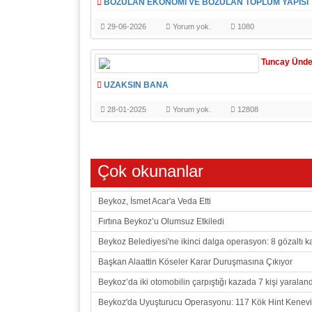
BOZULAN EKONOMİ VE BOZULAN TOPLUM YAPISI
29-06-2026
Yorum yok.
1080
Tuncay Ünd
UZAKSIN BANA
28-01-2025
Yorum yok.
12808
Çok okunanlar
Beykoz, İsmet Acar'a Veda Etti
Fırtına Beykoz’u Olumsuz Etkiledi
Beykoz Belediyesi'ne ikinci dalga operasyon: 8 gözaltı ka
Başkan Alaattin Köseler Karar Duruşmasına Çıkıyor
Beykoz’da iki otomobilin çarpıştığı kazada 7 kişi yaraland
Beykoz'da Uyuşturucu Operasyonu: 117 Kök Hint Keneviri