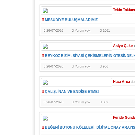
Tekin Tokluc
MESUDİYE BULUŞMALARIMIZ
26-07-2026
Yorum yok.
1061
Asiye Çakır
BEYKOZ BİZİM: SİYASİ ÇEKİSMELERİN ÖTESİNDE,
26-07-2026
Yorum yok.
966
Hacı Arıcı
do
ÇALIŞ, İNAN VE ENDİŞE ETME!
26-07-2026
Yorum yok.
862
Feride Günd
BEĞENİ BUTONU KÖLELERİ: DİJİTAL ONAY ARAYIŞ