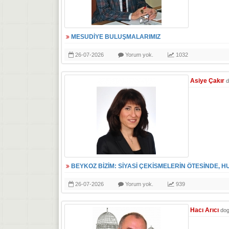
MESUDİYE BULUŞMALARIMIZ
26-07-2026
Yorum yok.
1032
Asiye Çakır
d
BEYKOZ BİZİM: SİYASİ ÇEKİSMELERİN ÖTESİNDE, H
26-07-2026
Yorum yok.
939
Hacı Arıcı
do