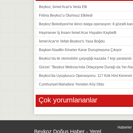
Beykoz, İsmet Acar'a Veda Etti
Fırtına Beykoz’u Olumsuz Etkiledi
Beykoz Belediyesi'ne ikinci dalga operasyon: 8 gözaltı kar
Hayırsever İş İnsanı İsmet Acar Hayatını Kaybetti
İsmet Acar'ın Vefatı Beykoz'u Yasa Boğdu
Başkan Alaattin Köseler Karar Duruşmasına Çıkıyor
Beykoz’da iki otomobilin çarpıştığı kazada 7 kişi yaralandı
Gürzel: "Beykoz Metrosu'nda Ortaçeşme Durağı da Yer Ala
Beykoz'da Uyuşturucu Operasyonu: 117 Kök Hint Keneviri E
Cumhuriyet Mahallesi Yeniden Köy Oldu
Çok yorumlananlar
Haberler
Beykoz Doğuş Haber - Yerel