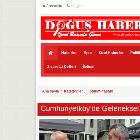
Anasayfa
İletişim
Haberler
Spor
Özel Haberler
Polit
Ziyaretçi Defteri
İletişim
Ana sayfa
Kategoriler
Toplum-Yaşam
Cumhuriyetköy’de Gelenekse