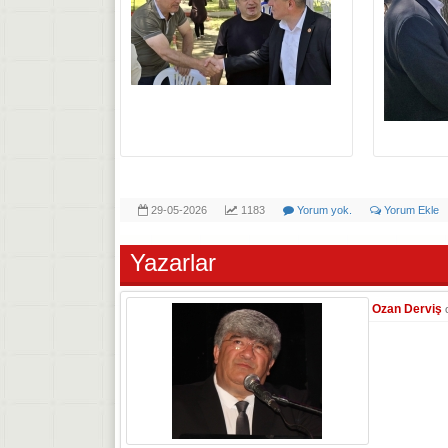
29-05-2026
1183
Yorum yok.
Yorum Ekle
Yazarlar
Ozan Derviş