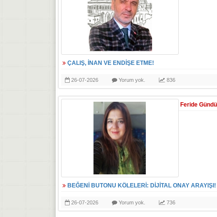
ÇALIŞ, İNAN VE ENDİŞE ETME!
26-07-2026
Yorum yok.
836
Feride Günd
BEĞENİ BUTONU KÖLELERİ: DİJİTAL ONAY ARAYIŞI!
26-07-2026
Yorum yok.
736