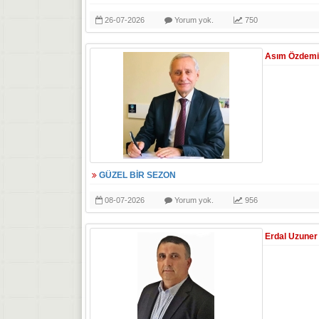
26-07-2026
Yorum yok.
750
Asım Özdemi
GÜZEL BİR SEZON
08-07-2026
Yorum yok.
956
Erdal Uzuner