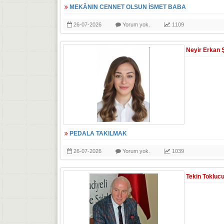
MEKÂNIN CENNET OLSUN İSMET BABA
26-07-2026
Yorum yok.
1109
Neyir Erkan 
PEDALA TAKILMAK
26-07-2026
Yorum yok.
1039
Tekin Tokluc