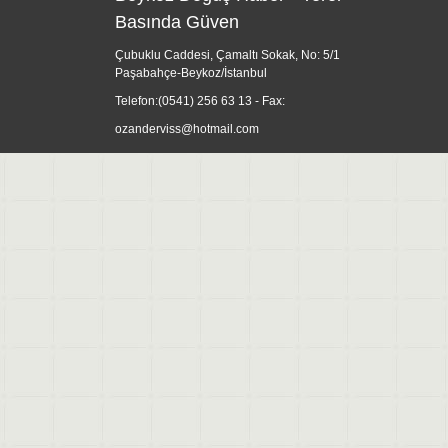
Basında Güven
Çubuklu Caddesi, Çamaltı Sokak, No: 5/1
Paşabahçe-Beykoz/İstanbul
Telefon:
(0541) 256 63 13
- Fax:
ozanderviss@hotmail.com