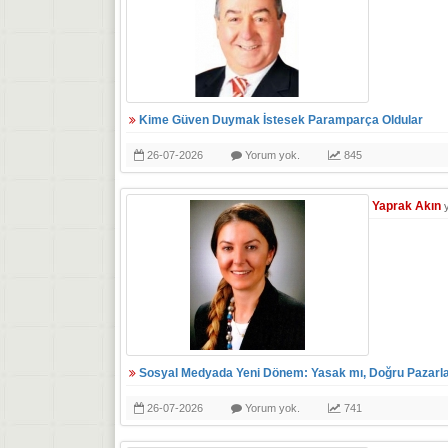
Kime Güven Duymak İstesek Paramparça Oldular
26-07-2026
Yorum yok.
845
Yaprak Akın
Sosyal Medyada Yeni Dönem: Yasak mı, Doğru Pazarl
26-07-2026
Yorum yok.
741