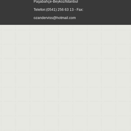
Paşabahçe-Beykoz/İstanbul
Telefon:
(0541) 256 63 13
- Fax:
ozanderviss@hotmail.com