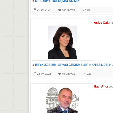
MESUDİYE BULUŞMALARIMIZ
26-07-2026
Yorum yok.
1021
Asiye Çakır
d
BEYKOZ BİZİM: SİYASİ ÇEKİSMELERİN ÖTESİNDE, H
26-07-2026
Yorum yok.
927
Hacı Arıcı
do