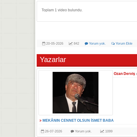
Toplam
1
video bulundu.
20-05-2026
842
Yorum yok.
Yorum Ekle
Yazarlar
Ozan Derviş
MEKÂNIN CENNET OLSUN İSMET BABA
26-07-2026
Yorum yok.
1099