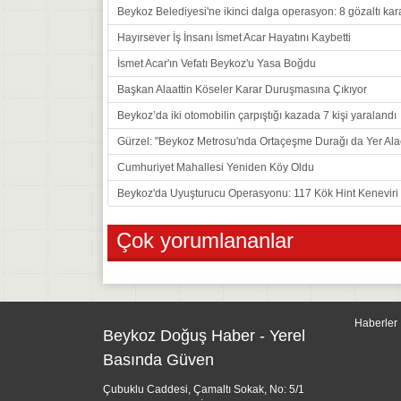
Beykoz Belediyesi'ne ikinci dalga operasyon: 8 gözaltı kar
Hayırsever İş İnsanı İsmet Acar Hayatını Kaybetti
İsmet Acar'ın Vefatı Beykoz'u Yasa Boğdu
Başkan Alaattin Köseler Karar Duruşmasına Çıkıyor
Beykoz’da iki otomobilin çarpıştığı kazada 7 kişi yaralandı
Gürzel: "Beykoz Metrosu'nda Ortaçeşme Durağı da Yer Ala
Cumhuriyet Mahallesi Yeniden Köy Oldu
Beykoz'da Uyuşturucu Operasyonu: 117 Kök Hint Keneviri E
Çok yorumlananlar
Haberler
Beykoz Doğuş Haber - Yerel
Basında Güven
Çubuklu Caddesi, Çamaltı Sokak, No: 5/1