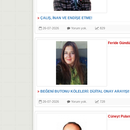
ÇALIŞ, İNAN VE ENDİŞE ETME!
26-07-2026
Yorum yok.
829
Feride Günd
BEĞENİ BUTONU KÖLELERİ: DİJİTAL ONAY ARAYIŞI!
26-07-2026
Yorum yok.
728
Cüneyt Pulan