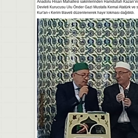
Anadolu Hisarı Mahallesi sakinlerinden Hamdullah Kazan’ın
Devleti Kurucusu Ulu Önder Gazi Mustafa Kemal Atatürk ve sila
Kur'an-ı Kerim tilaveti düzenlenerek hayır lokması dağıtıldı.