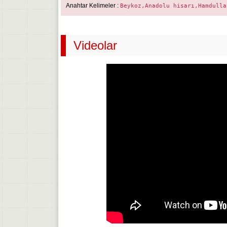
Anahtar Kelimeler :
Beykoz,Anadolu hisarı,Hamdulla
Videolar