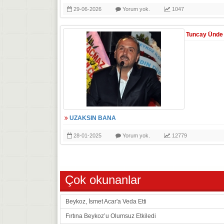
29-06-2026
Yorum yok.
1047
Tuncay Ünde
UZAKSIN BANA
28-01-2025
Yorum yok.
12779
Çok okunanlar
Beykoz, İsmet Acar'a Veda Etti
Fırtına Beykoz’u Olumsuz Etkiledi