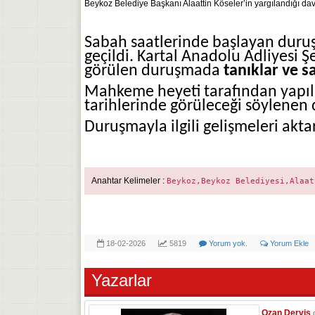
Beykoz Belediye Başkanı Alaattin Köseler’in yargılandığı d
Sabah saatlerinde başlayan dur
geçildi.
Kartal Anadolu Adliyesi
Şe
görülen duruşmada
tanıklar ve 
Mahkeme heyeti tarafından yapıl
tarihlerinde görüleceği söylene
Duruşmayla ilgili gelişmeleri ak
Anahtar Kelimeler :
Beykoz,Beykoz Belediyesi,Alaat
18-02-2026
5819
Yorum yok.
Yorum Ekle
Yazarlar
Ozan Derviş