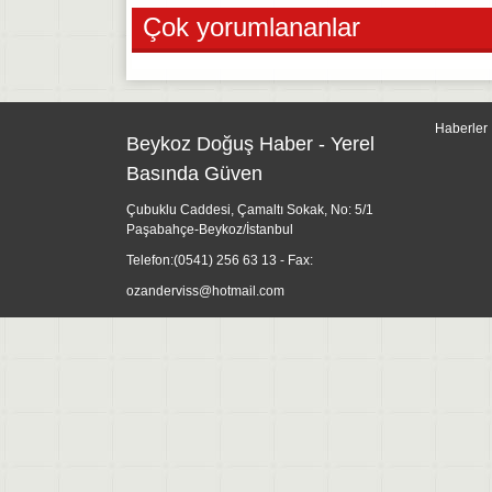
Çok yorumlananlar
Haberler
Beykoz Doğuş Haber - Yerel
Basında Güven
Çubuklu Caddesi, Çamaltı Sokak, No: 5/1
Paşabahçe-Beykoz/İstanbul
Telefon:
(0541) 256 63 13
- Fax:
ozanderviss@hotmail.com