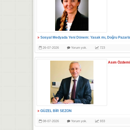
Sosyal Medyada Yeni Dönem: Yasak mı, Doğru Pazarl
26-07-2026
Yorum yok.
723
Asım Özdemi
GÜZEL BİR SEZON
08-07-2026
Yorum yok.
933