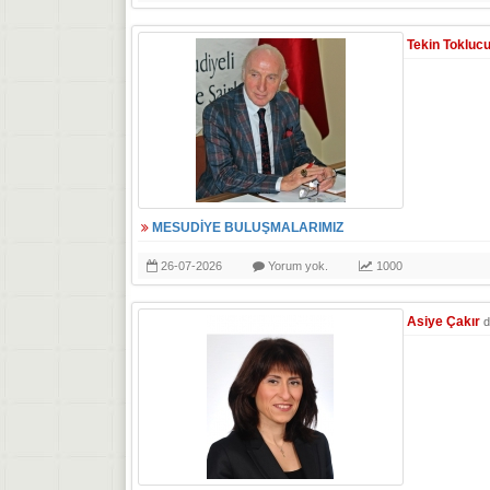
Tekin Tokluc
MESUDİYE BULUŞMALARIMIZ
26-07-2026
Yorum yok.
1000
Asiye Çakır
d