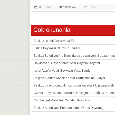
28-01-2025
Yorum yok.
12766
Çok okunanlar
Beykoz, İsmet Acar'a Veda Etti
Fırtına Beykoz’u Olumsuz Etkiledi
Beykoz Belediyesi'ne ikinci dalga operasyon: 8 gözaltı kar
Hayırsever İş İnsanı İsmet Acar Hayatını Kaybetti
İsmet Acar'ın Vefatı Beykoz'u Yasa Boğdu
Başkan Alaattin Köseler Karar Duruşmasına Çıkıyor
Beykoz’da iki otomobilin çarpıştığı kazada 7 kişi yaralandı
Gürzel: "Beykoz Metrosu'nda Ortaçeşme Durağı da Yer Ala
Cumhuriyet Mahallesi Yeniden Köy Oldu
Beykoz Belediyesi Personelinden Örnek Davranış