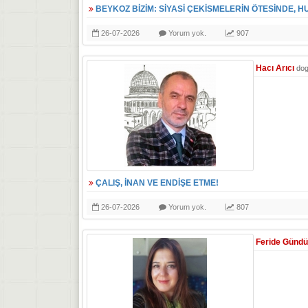
BEYKOZ BİZİM: SİYASİ ÇEKİSMELERİN ÖTESİNDE, H
26-07-2026
Yorum yok.
907
Hacı Arıcı
do
ÇALIŞ, İNAN VE ENDİŞE ETME!
26-07-2026
Yorum yok.
807
Feride Günd