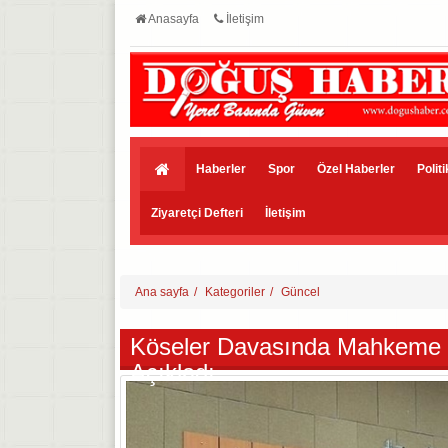
Anasayfa
İletişim
Haberler
Spor
Özel Haberler
Polit
Ziyaretçi Defteri
İletişim
Ana sayfa
Kategoriler
Güncel
Köseler Davasında Mahkeme H
Açıkladı