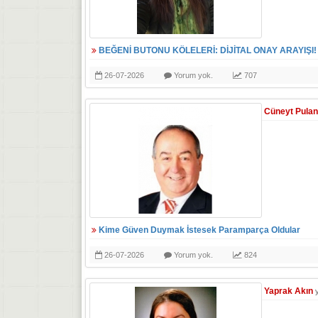
BEĞENİ BUTONU KÖLELERİ: DİJİTAL ONAY ARAYIŞI!
26-07-2026
Yorum yok.
707
Cüneyt Pulan
Kime Güven Duymak İstesek Paramparça Oldular
26-07-2026
Yorum yok.
824
Yaprak Akın