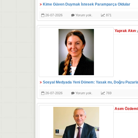
Kime Güven Duymak İstesek Paramparça Oldular
26-07-2026
Yorum yok.
871
Yaprak Akın
Sosyal Medyada Yeni Dönem: Yasak mı, Doğru Pazarl
26-07-2026
Yorum yok.
769
Asım Özdemi