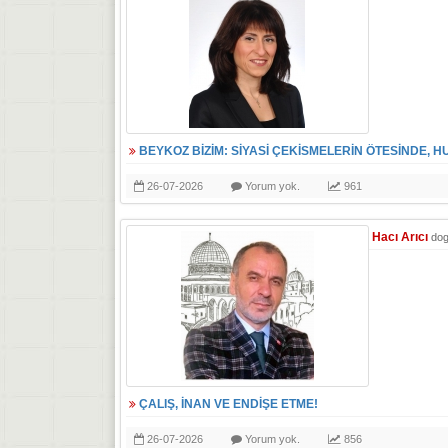
BEYKOZ BİZİM: SİYASİ ÇEKİSMELERİN ÖTESİNDE, H
26-07-2026
Yorum yok.
961
Hacı Arıcı
do
ÇALIŞ, İNAN VE ENDİŞE ETME!
26-07-2026
Yorum yok.
856