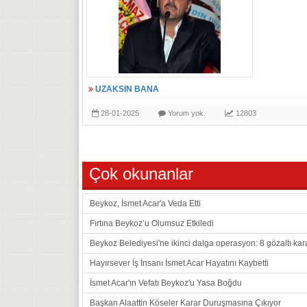
UZAKSIN BANA
28-01-2025
Yorum yok.
12803
Çok okunanlar
Beykoz, İsmet Acar'a Veda Etti
Fırtına Beykoz’u Olumsuz Etkiledi
Beykoz Belediyesi'ne ikinci dalga operasyon: 8 gözaltı kar
Hayırsever İş İnsanı İsmet Acar Hayatını Kaybetti
İsmet Acar'ın Vefatı Beykoz'u Yasa Boğdu
Başkan Alaattin Köseler Karar Duruşmasına Çıkıyor