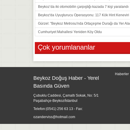
Beykoz’da iki otomobilin çarpıştığı kazada 7 kişi yaralandı
Beykoz'da Uyuşturucu Operasyonu: 117 Kök Hint Keneviri E
Gürzel: "Beykoz Metrosu'nda Ortaçeşme Durağı da Yer Ala
Cumhuriyet Mahallesi Yeniden Köy Oldu
Çok yorumlananlar
Haberler
Beykoz Doğuş Haber - Yerel
Basında Güven
Çubuklu Caddesi, Çamaltı Sokak, No: 5/1
Paşabahçe-Beykoz/İstanbul
Telefon:
(0541) 256 63 13
- Fax:
ozanderviss@hotmail.com