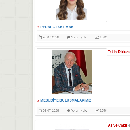
PEDALA TAKILMAK
26-07-2026
Yorum yok.
1062
Tekin Tokluc
MESUDİYE BULUŞMALARIMIZ
26-07-2026
Yorum yok.
1056
Asiye Çakır
d