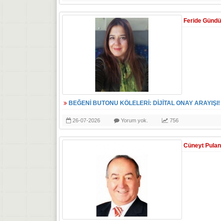
Feride Günd
BEĞENİ BUTONU KÖLELERİ: DİJİTAL ONAY ARAYIŞI!
26-07-2026
Yorum yok.
756
Cüneyt Pulan