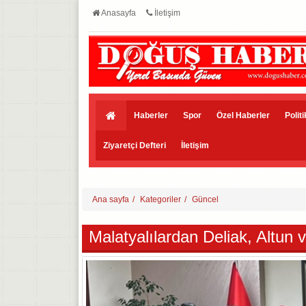
Anasayfa
İletişim
Haberler
Spor
Özel Haberler
Polit
Ziyaretçi Defteri
İletişim
Ana sayfa
Kategoriler
Güncel
Malatyalılardan Deliak, Altun 