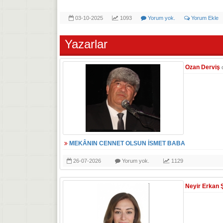
03-10-2025
1093
Yorum yok.
Yorum Ekle
Yazarlar
Ozan Derviş
MEKÂNIN CENNET OLSUN İSMET BABA
26-07-2026
Yorum yok.
1129
Neyir Erkan 