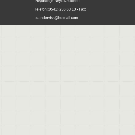
Paşabahçe-Beykoz/İstanbul
Telefon:
(0541) 256 63 13
- Fax:
ozanderviss@hotmail.com