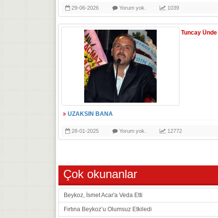
29-06-2026
Yorum yok.
1039
Tuncay Ünde
UZAKSIN BANA
28-01-2025
Yorum yok.
12772
Çok okunanlar
Beykoz, İsmet Acar'a Veda Etti
Fırtına Beykoz’u Olumsuz Etkiledi