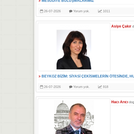
MESUDİYE BULUŞMALARIMIZ
26-07-2026
Yorum yok.
1011
Asiye Çakır
d
BEYKOZ BİZİM: SİYASİ ÇEKİSMELERİN ÖTESİNDE, H
26-07-2026
Yorum yok.
918
Hacı Arıcı
do