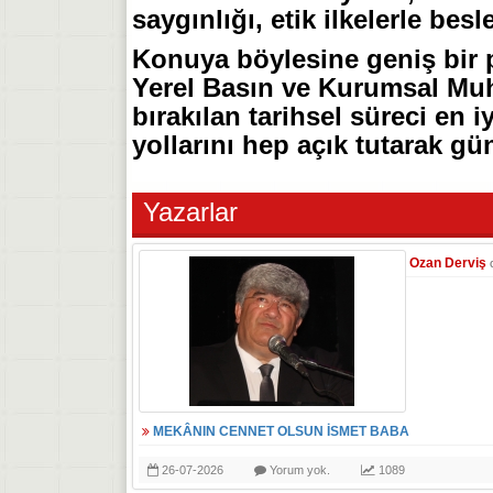
saygınlığı, etik ilkelerle bes
Konuya böylesine geniş bir 
Yerel Basın ve Kurumsal Muhat
bırakılan tarihsel süreci en i
yollarını hep açık tutarak gü
Yazarlar
Ozan Derviş
MEKÂNIN CENNET OLSUN İSMET BABA
26-07-2026
Yorum yok.
1089