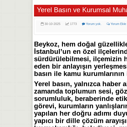
Yerel Basın ve Kurumsal Muha
30-10-2025
1773
Yorum yok.
Yorum Ekle
Beykoz, hem doğal güzellikl
İstanbul’un en özel ilçelerin
sürdürülebilmesi, ilçemizin
eden bir anlayışın yerleşme
basın ile kamu kurumlarının 
Yerel basın, yalnızca haber a
zamanda toplumun sesi, gözü
sorumluluk, beraberinde etik 
görevi, kurumların yanlışlar
yapılan her doğru adımı duy
yapıcı bir dille çözüm arayış