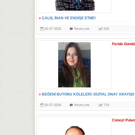
ÇALIŞ, İNAN VE ENDİŞE ETME!
26-07-2026
Yorum yok.
818
Feride Günd
BEĞENİ BUTONU KÖLELERİ: DİJİTAL ONAY ARAYIŞI!
26-07-2026
Yorum yok.
719
Cüneyt Pulan