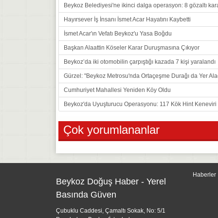
Beykoz Belediyesi'ne ikinci dalga operasyon: 8 gözaltı kar
Hayırsever İş İnsanı İsmet Acar Hayatını Kaybetti
İsmet Acar'ın Vefatı Beykoz'u Yasa Boğdu
Başkan Alaattin Köseler Karar Duruşmasına Çıkıyor
Beykoz’da iki otomobilin çarpıştığı kazada 7 kişi yaralandı
Gürzel: "Beykoz Metrosu'nda Ortaçeşme Durağı da Yer Ala
Cumhuriyet Mahallesi Yeniden Köy Oldu
Beykoz'da Uyuşturucu Operasyonu: 117 Kök Hint Keneviri E
Çok yorumlananlar
Haberler
Beykoz Doğuş Haber - Yerel
Basında Güven
Çubuklu Caddesi, Çamaltı Sokak, No: 5/1