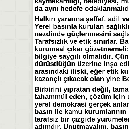
kaymakamlığı, belediyesi, mu
da aynı hedefe odaklanmalıdı
Halkın yararına şeffaf, adil ve
Yerel basınla kurulan sağlıkl
nezdinde güçlenmesini sağlar
Tarafsızlık ve etik sınırlar. 
kurumsal çıkar gözetmemeli; 
bilgiye saygılı olmalıdır. Çün
dürüstlüğün üzerine inşa edi
arasındaki ilişki, eğer etik 
kazançlı çıkacak olan yine Be
Birbirini yıpratan değil, tama
tahammül eden, çözüm için e
yerel demokrasi gerçek anlam
basın ile kamu kurumlarının 
tarafsız bir çizgide yürümeler
adımdır. Unutmayalım, bası