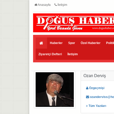
Anasayfa
İletişim
Haberler
Spor
Özel Haberler
Polit
Ziyaretçi Defteri
İletişim
Ozan Derviş
Özgeçmişi
ozanderviss@ho
Tüm Yazıları