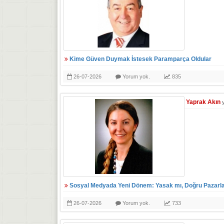
Kime Güven Duymak İstesek Paramparça Oldular
26-07-2026
Yorum yok.
835
Yaprak Akın
Sosyal Medyada Yeni Dönem: Yasak mı, Doğru Pazarl
26-07-2026
Yorum yok.
733