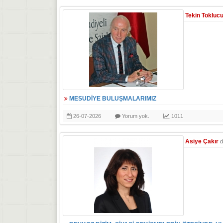
Tekin Tokluc
MESUDİYE BULUŞMALARIMIZ
26-07-2026
Yorum yok.
1011
Asiye Çakır
d