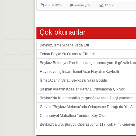
28-01-2025
Yorum yok.
12772
Çok okunanlar
Beykoz, İsmet Acar'a Veda Etti
Fırtına Beykoz’u Olumsuz Etkiledi
Beykoz Belediyesi'ne ikinci dalga operasyon: 8 gözaltı kar
Hayırsever İş İnsanı İsmet Acar Hayatını Kaybetti
İsmet Acar'ın Vefatı Beykoz'u Yasa Boğdu
Başkan Alaattin Köseler Karar Duruşmasına Çıkıyor
Beykoz’da iki otomobilin çarpıştığı kazada 7 kişi yaralandı
Gürzel: "Beykoz Metrosu'nda Ortaçeşme Durağı da Yer Ala
Cumhuriyet Mahallesi Yeniden Köy Oldu
Beykoz'da Uyuşturucu Operasyonu: 117 Kök Hint Keneviri E