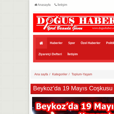
Anasayfa
İletişim
Haberler
Spor
Özel Haberler
Polit
Ziyaretçi Defteri
İletişim
Ana sayfa
Kategoriler
Toplum-Yaşam
Beykoz’da 19 Mayıs Coşkusu D