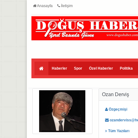
Anasayfa
İletişim
Haberler
Spor
Özel Haberler
Politika
Ozan Derviş
Özgeçmişi
ozanderviss@ho
Tüm Yazıları