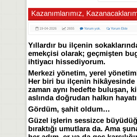
Kazanımlarımız, Kazanacaklarım
19-04-2026
2655
Yorum yok.
Yorum Ekle
Yıllardır bu ilçenin sokakların
emekçisi olarak; geçmişten bu
ihtiyacı hissediyorum.
Merkezi yönetim, yerel yönetiml
Her biri bu ilçenin hikâyesinde
zaman aynı hedefte buluşan, ki
aslında doğrudan halkın hayatı
Gördüm, şahit oldum…
Güzel işlerin sessizce büyüdüğ
bıraktığı umutlara da. Ama şuna
her adım, er ya da geç karşılığ