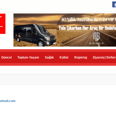
Güncel
Toplum-Yaşam
Sağlık
Kültür
Ropörtaj
Ziyaretçi Defter
tmail.com