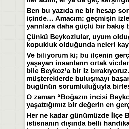
Ben bu yazıda ne bir hesap sor
içinde… Amacım; geçmişin izle
yarınlara daha güçlü bir bakış 
Çünkü Beykozlular, uyum olduğu
kopukluk olduğunda neleri kay
Ve biliyorum ki; bu ilçenin ge
yaşayan insanların ortak vicdan
bile Beykoz’a bir iz bırakıyoru
müştereklerde buluşmayı başara
bugünün sorumluluğuyla birleşir
O zaman “Boğazın incisi Beykoz
yaşattığımız bir değerin en gerç
Her ne kadar günümüzde İlçe B
istisnanın dışında belli handi