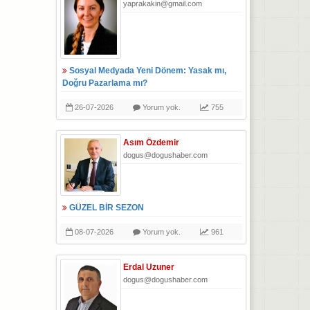
yaprakakin@gmail.com
Sosyal Medyada Yeni Dönem: Yasak mı,
Doğru Pazarlama mı?
26-07-2026
Yorum yok.
755
Asım Özdemir
dogus@dogushaber.com
GÜZEL BİR SEZON
08-07-2026
Yorum yok.
961
Erdal Uzuner
dogus@dogushaber.com