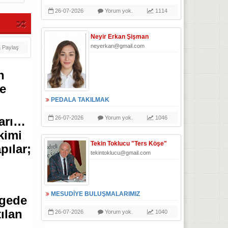
26-07-2026
Yorum yok.
1114
Neyir Erkan Şişman
neyerkan@gmail.com
 Paylaş
n
e
PEDALA TAKILMAK
26-07-2026
Yorum yok.
1046
ları…
kimi
Tekin Toklucu "Ters Köşe"
pılar;
tekintoklucu@gmail.com
MESUDİYE BULUŞMALARIMIZ
lgede
ılan
26-07-2026
Yorum yok.
1040