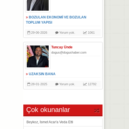
BOZULAN EKONOMİ VE BOZULAN
TOPLUM YAPISI
29-06-2026
Yorum yok.
1061
Tuncay Ünde
dogus@dogushaber.com
UZAKSIN BANA
28-01-2025
Yorum yok.
12792
Çok okunanlar
Beykoz, İsmet Acar'a Veda Etti