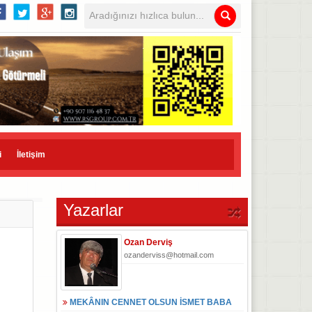
i
İletişim
Yazarlar
Ozan Derviş
ozanderviss@hotmail.com
MEKÂNIN CENNET OLSUN İSMET BABA