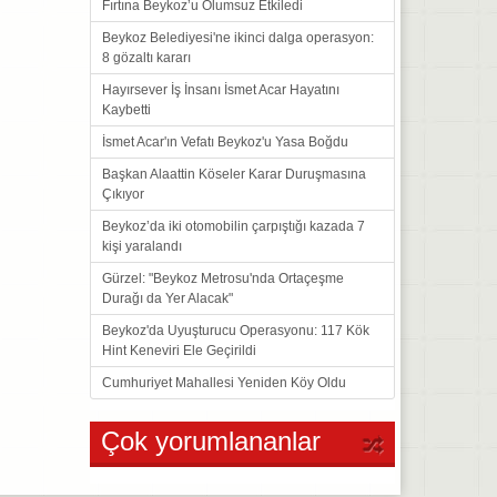
Fırtına Beykoz’u Olumsuz Etkiledi
Beykoz Belediyesi'ne ikinci dalga operasyon:
8 gözaltı kararı
Hayırsever İş İnsanı İsmet Acar Hayatını
Kaybetti
İsmet Acar'ın Vefatı Beykoz'u Yasa Boğdu
Başkan Alaattin Köseler Karar Duruşmasına
Çıkıyor
Beykoz’da iki otomobilin çarpıştığı kazada 7
kişi yaralandı
Gürzel: "Beykoz Metrosu'nda Ortaçeşme
Durağı da Yer Alacak"
Beykoz'da Uyuşturucu Operasyonu: 117 Kök
Hint Keneviri Ele Geçirildi
Cumhuriyet Mahallesi Yeniden Köy Oldu
Çok yorumlananlar