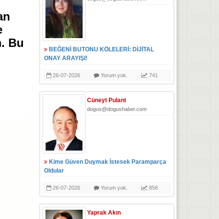
an
e
m. Bu
BEĞENİ BUTONU KÖLELERİ: DİJİTAL
ONAY ARAYIŞI!
26-07-2026
Yorum yok.
741
Cüneyt Pulant
dogus@dogushaber.com
Kime Güven Duymak İstesek Paramparça
Oldular
26-07-2026
Yorum yok.
856
Yaprak Akın