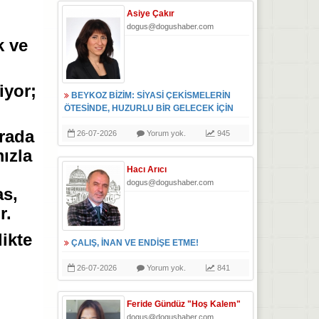
Asiye Çakır
dogus@dogushaber.com
k ve
iyor;
BEYKOZ BİZİM: SİYASİ ÇEKİSMELERİN
ÖTESİNDE, HUZURLU BİR GELECEK İÇİN
urada
26-07-2026
Yorum yok.
945
ızla
Hacı Arıcı
dogus@dogushaber.com
as,
r.
ikte
ÇALIŞ, İNAN VE ENDİŞE ETME!
26-07-2026
Yorum yok.
841
Feride Gündüz "Hoş Kalem"
dogus@dogushaber.com