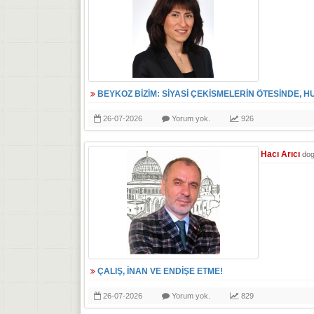
BEYKOZ BİZİM: SİYASİ ÇEKİSMELERİN ÖTESİNDE, H
26-07-2026
Yorum yok.
926
Hacı Arıcı
do
ÇALIŞ, İNAN VE ENDİŞE ETME!
26-07-2026
Yorum yok.
829