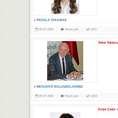
PEDALA TAKILMAK
26-07-2026
Yorum yok.
1031
Tekin Tokluc
MESUDİYE BULUŞMALARIMIZ
26-07-2026
Yorum yok.
1019
Asiye Çakır
d