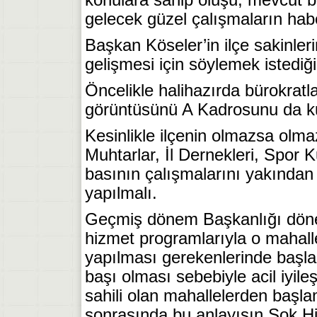
gelecek güzel çalışmaların habe
Başkan Köseler’in ilçe sakinler
gelişmesi için söylemek istediğ
Öncelikle halihazırda bürokratl
görüntüsünü A Kadrosunu da ku
Kesinlikle ilçenin olmazsa olmaz
Muhtarlar, İl Dernekleri, Spor 
basının çalışmalarını yakından ta
yapılmalı.
Geçmiş dönem Başkanlığı döne
hizmet programlarıyla o mahalleni
yapılması gerekenlerinde başla
başı olması sebebiyle acil iyile
sahili olan mahallelerden başla
sonrasında bu anlayışın Şok Hi