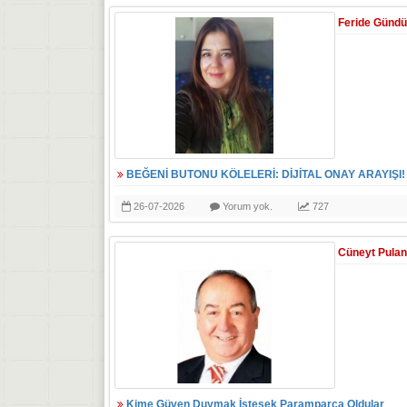
Feride Günd
BEĞENİ BUTONU KÖLELERİ: DİJİTAL ONAY ARAYIŞI!
26-07-2026
Yorum yok.
727
Cüneyt Pulan
Kime Güven Duymak İstesek Paramparça Oldular