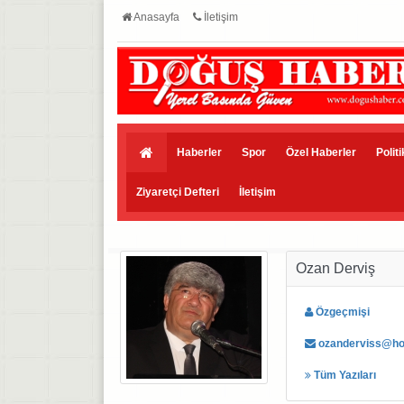
Anasayfa
İletişim
Haberler
Spor
Özel Haberler
Polit
Ziyaretçi Defteri
İletişim
Ozan Derviş
Özgeçmişi
ozanderviss@ho
Tüm Yazıları