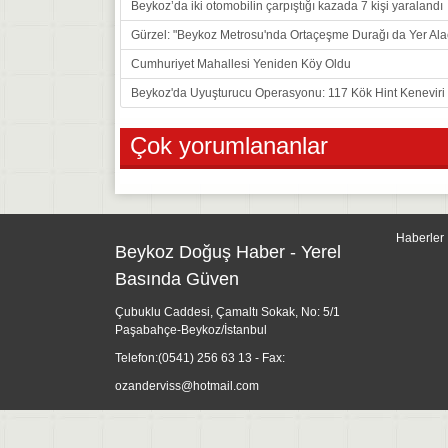
Beykoz’da iki otomobilin çarpıştığı kazada 7 kişi yaralandı
Gürzel: "Beykoz Metrosu'nda Ortaçeşme Durağı da Yer Ala
Cumhuriyet Mahallesi Yeniden Köy Oldu
Beykoz'da Uyuşturucu Operasyonu: 117 Kök Hint Keneviri E
Çok yorumlananlar
Haberler
Beykoz Doğuş Haber - Yerel
Basında Güven
Çubuklu Caddesi, Çamaltı Sokak, No: 5/1
Paşabahçe-Beykoz/İstanbul
Telefon:
(0541) 256 63 13
- Fax:
ozanderviss@hotmail.com