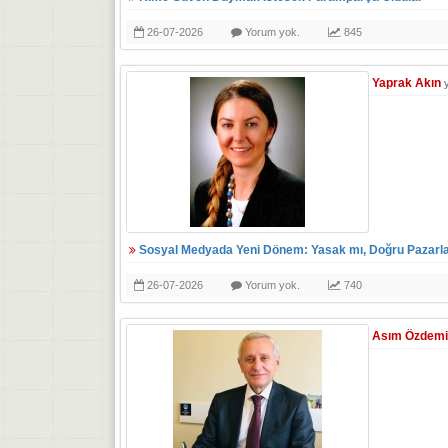
26-07-2026
Yorum yok.
845
Yaprak Akın
Sosyal Medyada Yeni Dönem: Yasak mı, Doğru Pazarl
26-07-2026
Yorum yok.
740
Asım Özdemi