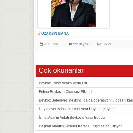
UZAKSIN BANA
28-01-2025
Yorum yok.
12779
Çok okunanlar
Beykoz, İsmet Acar'a Veda Etti
Fırtına Beykoz’u Olumsuz Etkiledi
Beykoz Belediyesi'ne ikinci dalga operasyon: 8 gözaltı kar
Hayırsever İş İnsanı İsmet Acar Hayatını Kaybetti
İsmet Acar'ın Vefatı Beykoz'u Yasa Boğdu
Başkan Alaattin Köseler Karar Duruşmasına Çıkıyor