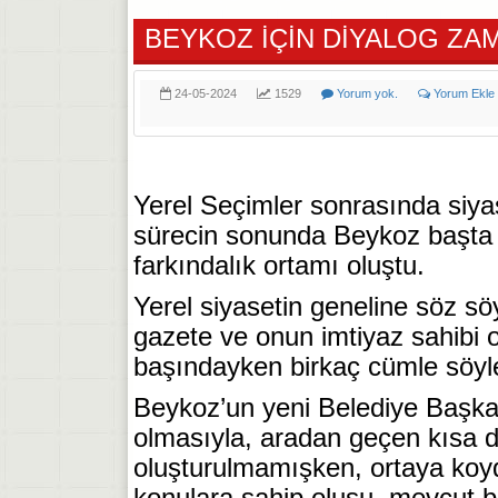
BEYKOZ İÇİN DİYALOG ZA
24-05-2024
1529
Yorum yok.
Yorum Ekle
Yerel Seçimler sonrasında siyas
sürecin sonunda Beykoz başta o
farkındalık ortamı oluştu.
Yerel siyasetin geneline söz söy
gazete ve onun imtiyaz sahibi 
başındayken birkaç cümle söyl
Beykoz’un yeni Belediye Başkan
olmasıyla, aradan geçen kısa 
oluşturulmamışken, ortaya koyd
konulara sahip oluşu, mevcut bür