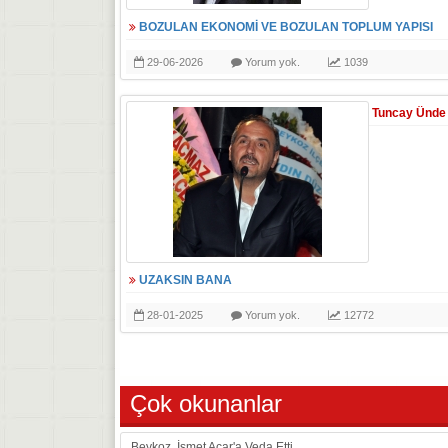
BOZULAN EKONOMİ VE BOZULAN TOPLUM YAPISI
29-06-2026
Yorum yok.
1039
Tuncay Ünde
UZAKSIN BANA
28-01-2025
Yorum yok.
12772
Çok okunanlar
Beykoz, İsmet Acar'a Veda Etti