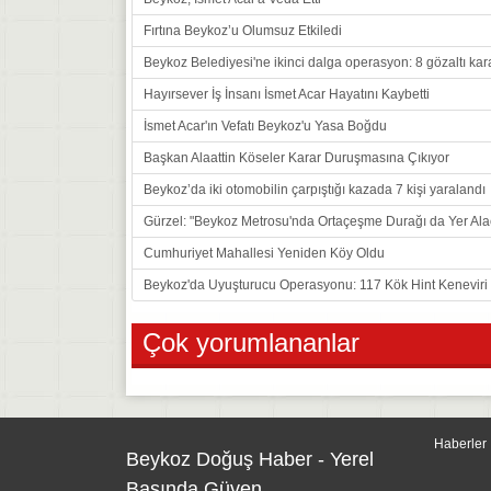
Fırtına Beykoz’u Olumsuz Etkiledi
Beykoz Belediyesi'ne ikinci dalga operasyon: 8 gözaltı kar
Hayırsever İş İnsanı İsmet Acar Hayatını Kaybetti
İsmet Acar'ın Vefatı Beykoz'u Yasa Boğdu
Başkan Alaattin Köseler Karar Duruşmasına Çıkıyor
Beykoz’da iki otomobilin çarpıştığı kazada 7 kişi yaralandı
Gürzel: "Beykoz Metrosu'nda Ortaçeşme Durağı da Yer Ala
Cumhuriyet Mahallesi Yeniden Köy Oldu
Beykoz'da Uyuşturucu Operasyonu: 117 Kök Hint Keneviri E
Çok yorumlananlar
Haberler
Beykoz Doğuş Haber - Yerel
Basında Güven