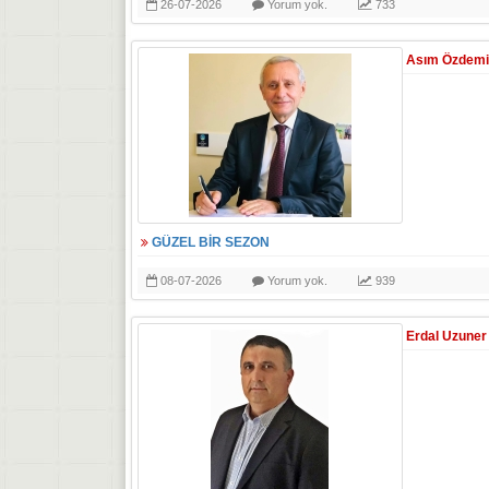
26-07-2026
Yorum yok.
733
Asım Özdemi
GÜZEL BİR SEZON
08-07-2026
Yorum yok.
939
Erdal Uzuner