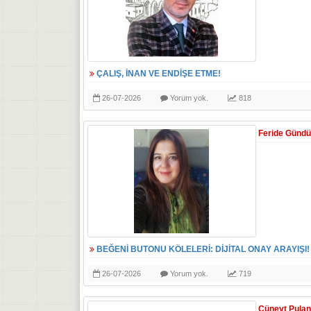
ÇALIŞ, İNAN VE ENDİŞE ETME!
26-07-2026
Yorum yok.
818
Feride Günd
BEĞENİ BUTONU KÖLELERİ: DİJİTAL ONAY ARAYIŞI!
26-07-2026
Yorum yok.
719
Cüneyt Pulan