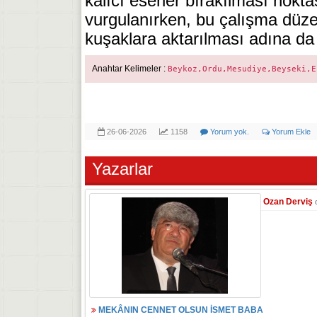
kalıcı eserler bırakılması nokta
vurgulanırken, bu çalışma düze
kuşaklara aktarılması adına da ç
Anahtar Kelimeler :
Beykoz,Ordu,Mesudiye,Beyseki,E
26-06-2026
1158
Yorum yok.
Yorum Ekle
Yazarlar
Ozan Derviş
MEKÂNIN CENNET OLSUN İSMET BABA