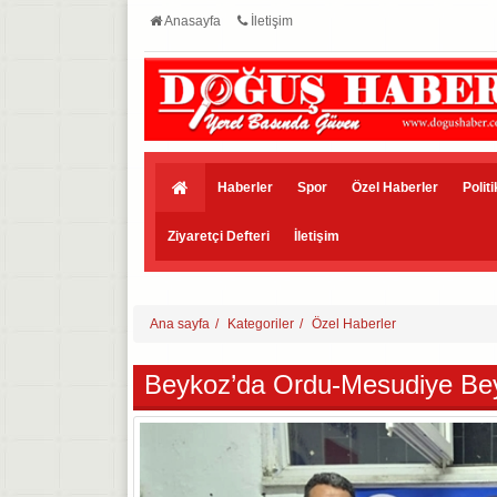
Anasayfa
İletişim
Haberler
Spor
Özel Haberler
Polit
Ziyaretçi Defteri
İletişim
Ana sayfa
Kategoriler
Özel Haberler
Beykoz’da Ordu-Mesudiye Bey