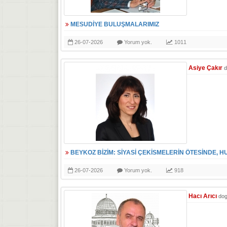
MESUDİYE BULUŞMALARIMIZ
26-07-2026
Yorum yok.
1011
Asiye Çakır
d
BEYKOZ BİZİM: SİYASİ ÇEKİSMELERİN ÖTESİNDE, H
26-07-2026
Yorum yok.
918
Hacı Arıcı
do