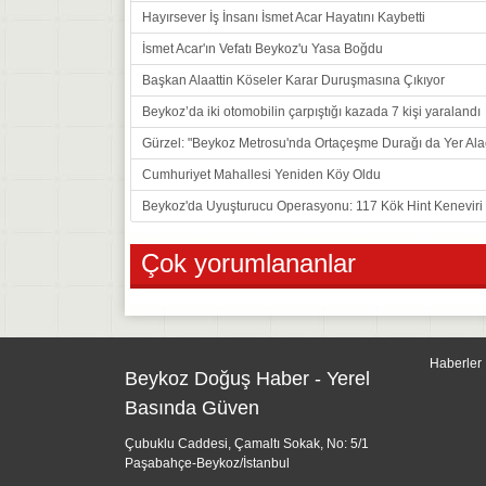
Hayırsever İş İnsanı İsmet Acar Hayatını Kaybetti
İsmet Acar'ın Vefatı Beykoz'u Yasa Boğdu
Başkan Alaattin Köseler Karar Duruşmasına Çıkıyor
Beykoz’da iki otomobilin çarpıştığı kazada 7 kişi yaralandı
Gürzel: "Beykoz Metrosu'nda Ortaçeşme Durağı da Yer Ala
Cumhuriyet Mahallesi Yeniden Köy Oldu
Beykoz'da Uyuşturucu Operasyonu: 117 Kök Hint Keneviri E
Çok yorumlananlar
Haberler
Beykoz Doğuş Haber - Yerel
Basında Güven
Çubuklu Caddesi, Çamaltı Sokak, No: 5/1
Paşabahçe-Beykoz/İstanbul