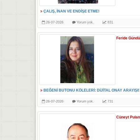
ÇALIŞ, İNAN VE ENDİŞE ETME!
26-07-2026
Yorum yok.
831
Feride Günd
BEĞENİ BUTONU KÖLELERİ: DİJİTAL ONAY ARAYIŞI!
26-07-2026
Yorum yok.
731
Cüneyt Pulan