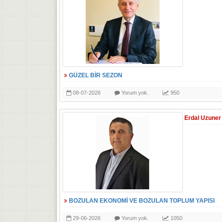
GÜZEL BİR SEZON
08-07-2026
Yorum yok.
950
Erdal Uzuner
BOZULAN EKONOMİ VE BOZULAN TOPLUM YAPISI
29-06-2026
Yorum yok.
1050