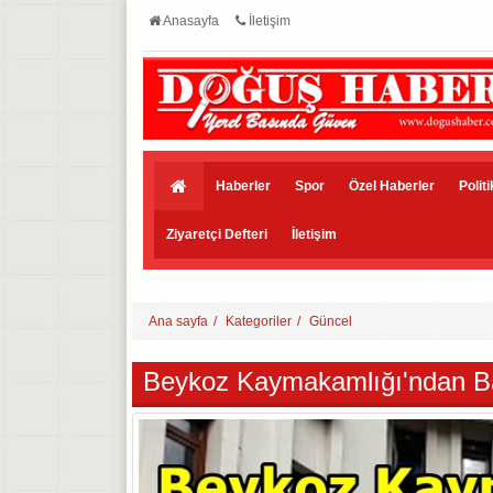
Anasayfa
İletişim
Haberler
Spor
Özel Haberler
Polit
Ziyaretçi Defteri
İletişim
Ana sayfa
Kategoriler
Güncel
Beykoz Kaymakamlığı'ndan Ba