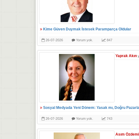
Kime Güven Duymak İstesek Paramparça Oldular
26-07-2026
Yorum yok.
847
Yaprak Akın
Sosyal Medyada Yeni Dönem: Yasak mı, Doğru Pazarl
26-07-2026
Yorum yok.
743
Asım Özdemi