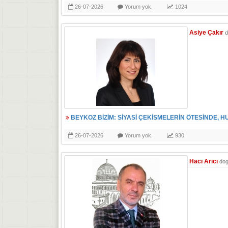
26-07-2026
Yorum yok.
1024
Asiye Çakır
d
BEYKOZ BİZİM: SİYASİ ÇEKİSMELERİN ÖTESİNDE, H
26-07-2026
Yorum yok.
930
Hacı Arıcı
do